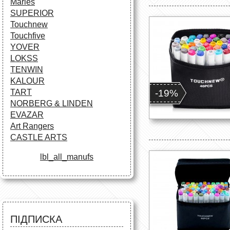
Maries
SUPERIOR
Touchnew
Touchfive
YOVER
LOKSS
TENWIN
KALOUR
-19%
TART
NORBERG & LINDEN
EVAZAR
Art Rangers
CASTLE ARTS
lbl_all_manufs
ПІДПИСКА