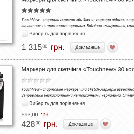
TouchNew - спиртові маркери або Sketch-маркери відомого вир
кислотним нетоксичним чорнилом. Відмінно змішуються, ств
Виберіть для порівняння
1 315
грн.
00
Докладніше
Маркери для скетчінга «Touchnew» 30 коль
TouchNew - спиртовые маркеры или Sketch-маркеры известно
Заправлены безкислотными нетоксичными чернилами. Отли
Виберіть для порівняння
593,00
грн.
428
грн.
00
Докладніше