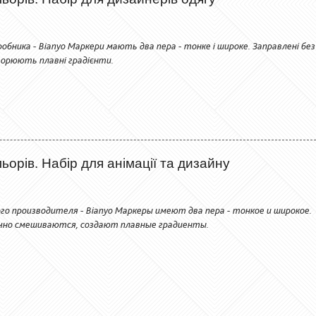
обника - Bianyo Маркери мають два пера - тонке і широке. Заправлені без
орюють плавні градієнти.
орів. Набір для анімації та дизайну
го производителя - Bianyo Маркеры имеют два пера - тонкое и широкое.
чно смешиваются, создают плавные градиенты.