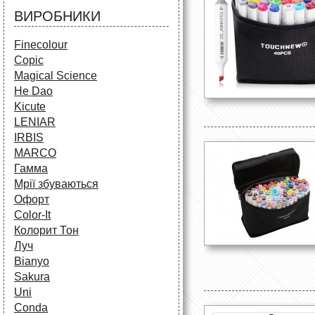
ВИРОБНИКИ
Finecolour
Copic
Magical Science
He Dao
Kicute
LENIAR
IRBIS
MARCO
Гамма
Мрії збуваються
Офорт
Сolor-It
Колорит Тон
Луч
Bianyo
Sakura
Uni
Conda