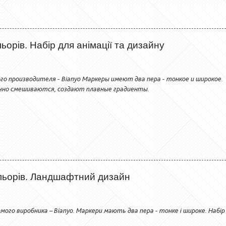
орів. Набір для анімації та дизайну
го производителя - Bianyo Маркеры имеют два пера - тонкое и широкое.
чно смешиваются, создают плавные градиенты.
льорів. Ландшафтний дизайн
мого виробника – Bianyo. Маркери мають два пера - тонке і широке. Набір