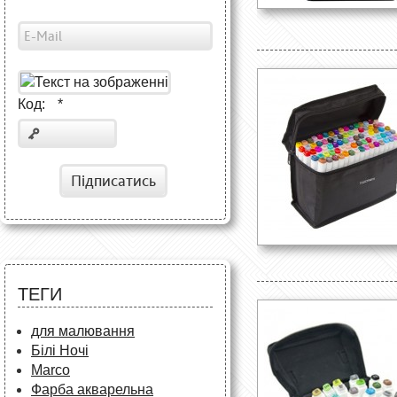
Код:
*
Підписатись
ТЕГИ
для малювання
Білі Ночі
Marco
Фарба акварельна