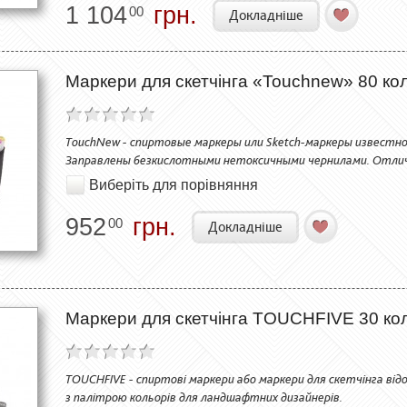
1 104
грн.
00
Докладніше
Маркери для скетчінга «Touchnew» 80 коль
TouchNew - спиртовые маркеры или Sketch-маркеры известно
Заправлены безкислотными нетоксичными чернилами. Отли
Виберіть для порівняння
952
грн.
00
Докладніше
Маркери для скетчінга TOUCHFIVE 30 ко
TOUCHFIVE - спиртові маркери або маркери для скетчінга відо
з палітрою кольорів для ландшафтних дизайнерів.