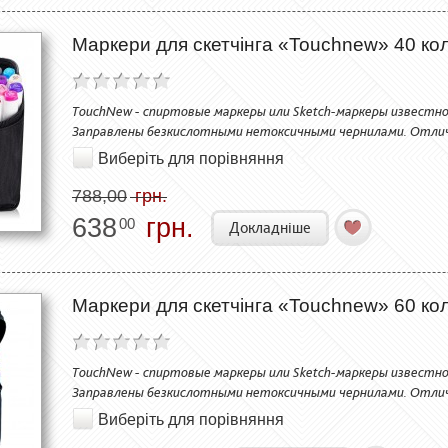
Маркери для скетчінга «Touchnew» 40 коль
TouchNew - спиртовые маркеры или Sketch-маркеры известно
Заправлены безкислотными нетоксичными чернилами. Отли
Виберіть для порівняння
788,00
грн.
638
грн.
00
Докладніше
Маркери для скетчінга «Touchnew» 60 коль
TouchNew - спиртовые маркеры или Sketch-маркеры известно
Заправлены безкислотными нетоксичными чернилами. Отли
Виберіть для порівняння