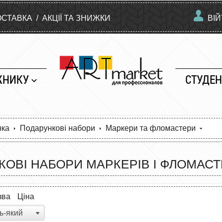
ОСТАВКА
/
АКЦІЇ ТА ЗНИЖКИ
ВІ
ЖНИКУ
СТУДЕН
нка
Подарункові набори
Маркери та фломастери
ОВІ НАБОРИ МАРКЕРІВ І ФЛОМАСТ
зва
Ціна
ь-який