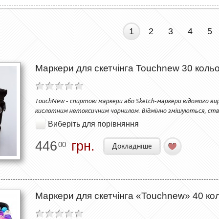
1
2
3
4
5
Маркери для скетчінга Touchnew 30 кольо
TouchNew - спиртові маркери або Sketch-маркери відомого вир
кислотним нетоксичним чорнилом. Відмінно змішуються, ств
Виберіть для порівняння
446
грн.
00
Докладніше
Маркери для скетчінга «Touchnew» 40 кол