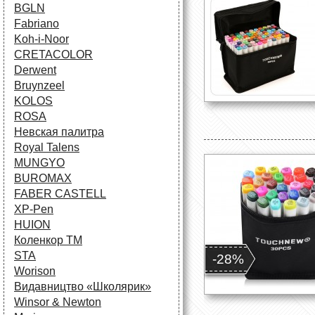
BGLN
Fabriano
Koh-i-Noor
CRETACOLOR
Derwent
Bruynzeel
KOLOS
ROSA
Невская палитра
Royal Talens
MUNGYO
BUROMAX
FABER CASTELL
XP-Pen
HUION
Коленкор ТМ
STA
-28%
Worison
Видавництво «Школярик»
Winsor & Newton