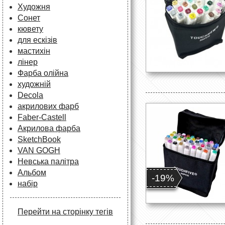
Художня
Сонет
кювету
для ескізів
мастихін
лінер
Фарба олійна
художній
Decola
акрилових фарб
Faber-Castell
Акрилова фарба
SketchBook
VAN GOGH
Невська палітра
Альбом
-19%
набір
Перейти на сторінку тегів