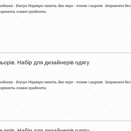
обника - Bianyo Маркери мають два пера - тонке і широке. Заправлені без
орюють плавні градієнти.
ьорів. Набір для дизайнерів одягу
обника - Bianyo Маркери мають два пера - тонке і широке. Заправлені без
орюють плавні градієнти.
ьорів. Набір для дизайнерів одягу