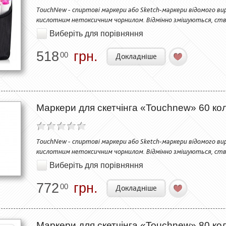
TouchNew - спиртові маркери або Sketch-маркери відомого вир
кислотним нетоксичним чорнилом. Відмінно змішуються, ств
Виберіть для порівняння
518
грн.
00
Докладніше
Маркери для скетчінга «Touchnew» 60 кол
TouchNew - спиртові маркери або Sketch-маркери відомого вир
кислотним нетоксичним чорнилом. Відмінно змішуються, ств
Виберіть для порівняння
772
грн.
00
Докладніше
Маркери для скетчінга «Touchnew» 80 кол