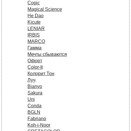
Copic
Magical Science
He Dao
Kicute
LENIAR
IRBIS
MARCO
Гамма
Мечты сбываются
Офорт
Сolor-It
Колорит Тон
Луч
Bianyo
Sakura
Uni
Conda
BGLN
Fabriano
Koh-i-Noor