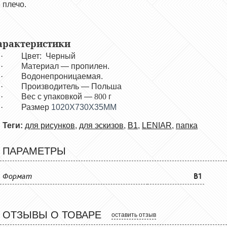
плечо.
арактеристики
·
Цвет: Черный
·
Материал —
пропилен
.
·
Водонепроницаемая
.
·
Производитель —
Польша
·
Вес с упаковкой —
800
г
·
Размер
1020X730X35MM
Теги:
для рисунков
,
для эскизов
,
В1
,
LENIAR
,
папка
ПАРАМЕТРЫ
Формат
B1
ОТЗЫВЫ О ТОВАРЕ
оставить отзыв