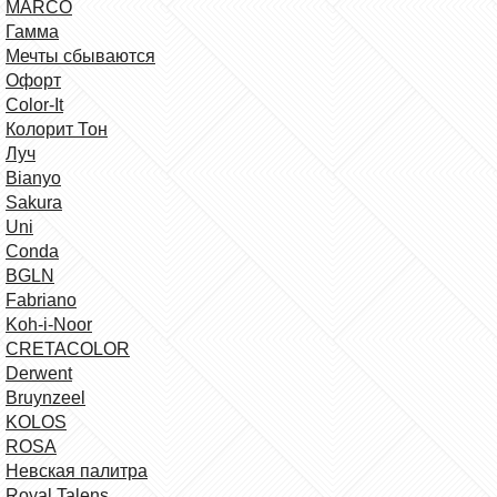
MARCO
Гамма
Мечты сбываются
Офорт
Сolor-It
Колорит Тон
Луч
Bianyo
Sakura
Uni
Conda
BGLN
Fabriano
Koh-i-Noor
CRETACOLOR
Derwent
Bruynzeel
KOLOS
ROSA
Невская палитра
Royal Talens