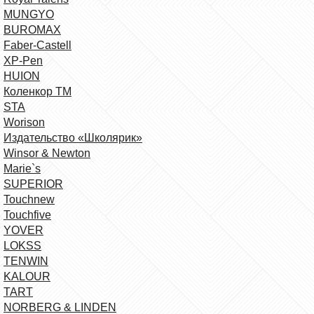
MUNGYO
BUROMAX
Faber-Castell
XP-Pen
HUION
Коленкор ТМ
STA
Worison
Издательство «Школярик»
Winsor & Newton
Marie`s
SUPERIOR
Touchnew
Touchfive
YOVER
LOKSS
TENWIN
KALOUR
TART
NORBERG & LINDEN