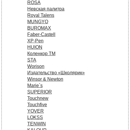
ROSA
Невская палитра
Royal Talens
MUNGYO
BUROMAX
Faber-Castell
XP-Pen
HUION
Коленкор ТМ
STA
Worison
Издательство «Школярик»
Winsor & Newton
Marie`s
SUPERIOR
Touchnew
Touchfive
YOVER
LOKSS
TENWIN