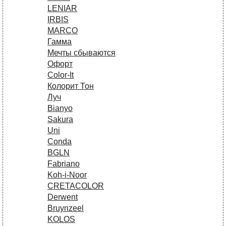
LENIAR
IRBIS
MARCO
Гамма
Мечты сбываются
Офорт
Сolor-It
Колорит Тон
Луч
Bianyo
Sakura
Uni
Conda
BGLN
Fabriano
Koh-i-Noor
CRETACOLOR
Derwent
Bruynzeel
KOLOS