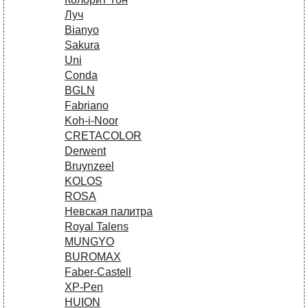
Луч
Bianyo
Sakura
Uni
Conda
BGLN
Fabriano
Koh-i-Noor
CRETACOLOR
Derwent
Bruynzeel
KOLOS
ROSA
Невская палитра
Royal Talens
MUNGYO
BUROMAX
Faber-Castell
XP-Pen
HUION