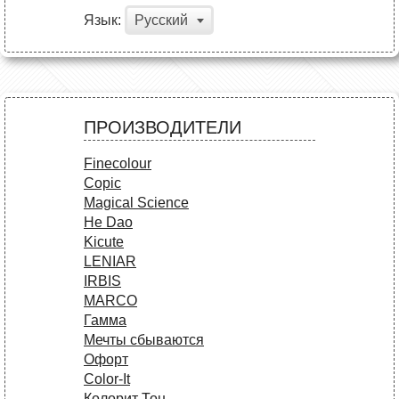
Язык:
Русский
ПРОИЗВОДИТЕЛИ
Finecolour
Copic
Magical Science
He Dao
Kicute
LENIAR
IRBIS
MARCO
Гамма
Мечты сбываются
Офорт
Сolor-It
Колорит Тон