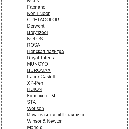
BGLN
Fabriano
Koh-i-Noor
CRETACOLOR
Derwent
Bruynzeel
KOLOS
ROSA
Невская палитра
Royal Talens
MUNGYO
BUROMAX
Faber-Castell
XP-Pen
HUION
Коленкор ТМ
STA
Worison
Издательство «Школярик»
Winsor & Newton
Marie`s