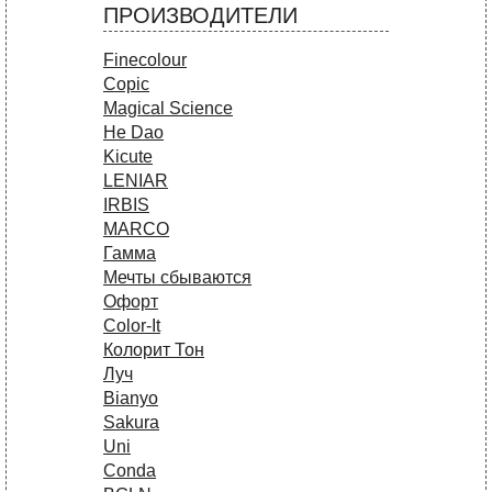
ПРОИЗВОДИТЕЛИ
Finecolour
Copic
Magical Science
He Dao
Kicute
LENIAR
IRBIS
MARCO
Гамма
Мечты сбываются
Офорт
Сolor-It
Колорит Тон
Луч
Bianyo
Sakura
Uni
Conda