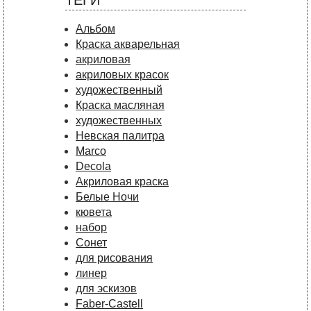
ТЕГИ
Альбом
Краска акварельная
акриловая
акриловых красок
художественный
Краска масляная
художественных
Невская палитра
Marco
Decola
Акриловая краска
Белые Ночи
кювета
набор
Сонет
для рисования
линер
для эскизов
Faber-Castell