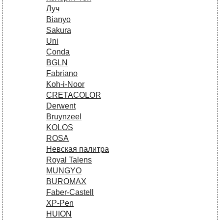
Луч
Bianyo
Sakura
Uni
Conda
BGLN
Fabriano
Koh-i-Noor
CRETACOLOR
Derwent
Bruynzeel
KOLOS
ROSA
Невская палитра
Royal Talens
MUNGYO
BUROMAX
Faber-Castell
XP-Pen
HUION