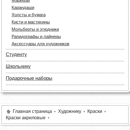
Маркеры
Лайнеры (рапидографы)
Карандаши
Аксессуары для дизайнеров
Холсты и бумага
Кисти и мастихины
Мольберты и этюдники
Рапидографы и лайнеры
Аксессуары для художников
Студенту
Бумага
Школьнику
Лайнеры
Бумага
Маркеры
Подарочные наборы
Маркеры
Карандаши
Карандаши
Краски и кисти
Все для черчения
Краски и кисти
Все для черчения
Аксессуары для студентов
Маркеры и фломастеры
Все для творчества
Разное
Карандаши и фломастеры
Главная страница
Художнику
Краски
Краски акриловые
Аксессуары для школьников