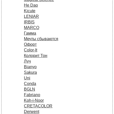
He Dao
Kicute
LENIAR
IRBIS
MARCO
Гамма
Мечты сбываются
Офорт
Сolor-It
Колорит Тон
Луч
Bianyo
Sakura
Uni
Conda
BGLN
Fabriano
Koh-i-Noor
CRETACOLOR
Derwent