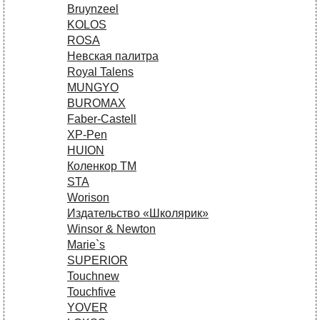
Bruynzeel
KOLOS
ROSA
Невская палитра
Royal Talens
MUNGYO
BUROMAX
Faber-Castell
XP-Pen
HUION
Коленкор ТМ
STA
Worison
Издательство «Школярик»
Winsor & Newton
Marie`s
SUPERIOR
Touchnew
Touchfive
YOVER