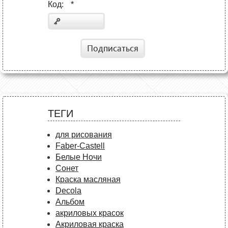
Код:
*
Подписаться
ТЕГИ
для рисования
Faber-Castell
Белые Ночи
Сонет
Краска масляная
Decola
Альбом
акриловых красок
Акриловая краска