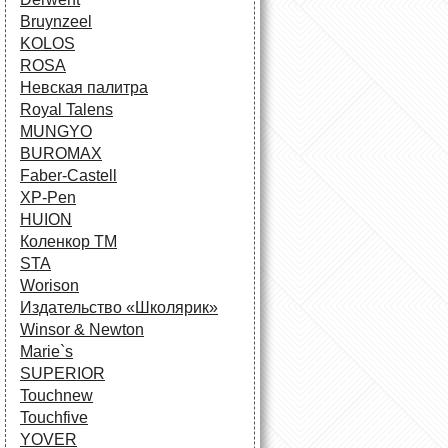
Bruynzeel
KOLOS
ROSA
Невская палитра
Royal Talens
MUNGYO
BUROMAX
Faber-Castell
XP-Pen
HUION
Коленкор ТМ
STA
Worison
Издательство «Школярик»
Winsor & Newton
Marie`s
SUPERIOR
Touchnew
Touchfive
YOVER