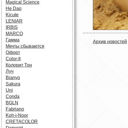
Magical Science
He Dao
Kicute
LENIAR
IRBIS
MARCO
Гамма
Архив новостей
Мечты сбываются
Офорт
Сolor-It
Колорит Тон
Луч
Bianyo
Sakura
Uni
Conda
BGLN
Fabriano
Koh-i-Noor
CRETACOLOR
Derwent