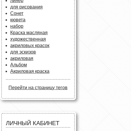
линер
для рисования
Сонет
кювета
набор
Краска масляная
художественная
акриловых красок
для эскизов
акриловая
Альбом
Акриловая краска
Перейти на страницу тегов
ЛИЧНЫЙ КАБИНЕТ