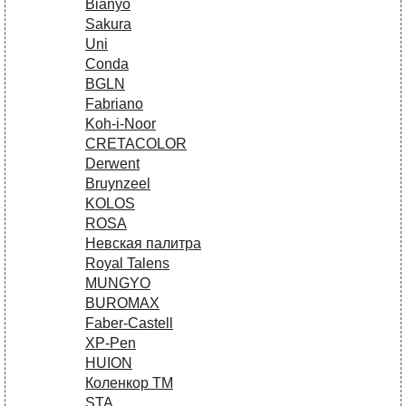
Bianyo
Sakura
Uni
Conda
BGLN
Fabriano
Koh-i-Noor
CRETACOLOR
Derwent
Bruynzeel
KOLOS
ROSA
Невская палитра
Royal Talens
MUNGYO
BUROMAX
Faber-Castell
XP-Pen
HUION
Коленкор ТМ
STA