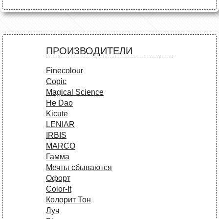
ПРОИЗВОДИТЕЛИ
Finecolour
Copic
Magical Science
He Dao
Kicute
LENIAR
IRBIS
MARCO
Гамма
Мечты сбываются
Офорт
Сolor-It
Колорит Тон
Луч