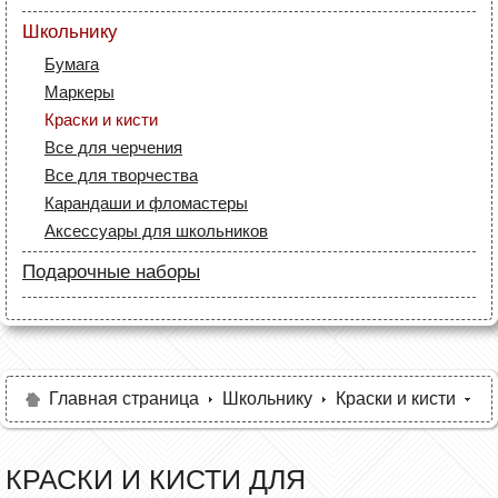
Маркеры
Лайнеры (рапидографы)
Бумага
Карандаши
Школьнику
Аксессуары для дизайнеров
Лайнеры
Холсты и бумага
Бумага
Маркеры
Кисти и мастихины
Маркеры
Карандаши
Мольберты и этюдники
Краски и кисти
Все для черчения
Рапидографы и лайнеры
Все для черчения
Аксессуары для студентов
Аксессуары для художников
Все для творчества
Карандаши и фломастеры
Аксессуары для школьников
Подарочные наборы
Карандаши
Краски и кисти
Маркеры и фломастеры
Разное
Главная страница
Школьнику
Краски и кисти
КРАСКИ И КИСТИ ДЛЯ