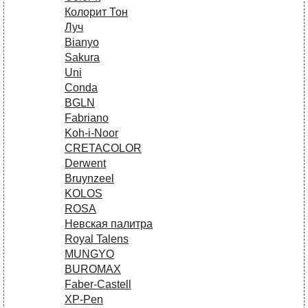
Колорит Тон
Луч
Bianyo
Sakura
Uni
Conda
BGLN
Fabriano
Koh-i-Noor
CRETACOLOR
Derwent
Bruynzeel
KOLOS
ROSA
Невская палитра
Royal Talens
MUNGYO
BUROMAX
Faber-Castell
XP-Pen