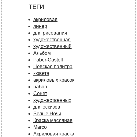
ТЕГИ
акриловая
линер
для рисования
художественная
художественный
Альбом
Faber-Castell
Невская палитра
кювета
акриловых красок
набор
Сонет
художественных
для эскизов
Белые Ночи
Краска масляная
Marco
Акриловая краска