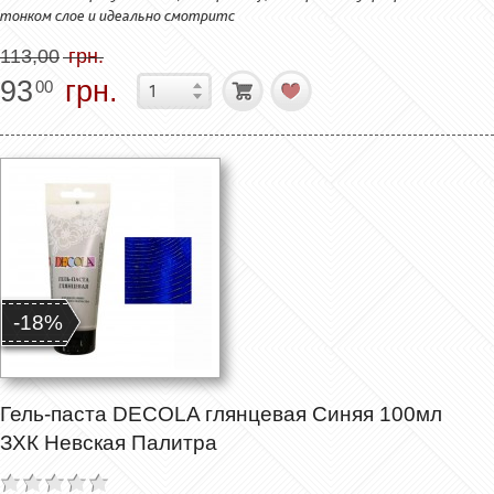
тонком слое и идеально смотритс
113,00
грн.
93
грн.
00
-18%
Гель-паста DECOLA глянцевая Синяя 100мл
ЗХК Невская Палитра