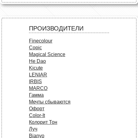
ПРОИЗВОДИТЕЛИ
Finecolour
Copic
Magical Science
He Dao
Kicute
LENIAR
IRBIS
MARCO
Гамма
Мечты сбываются
Офорт
Сolor-It
Колорит Тон
Луч
Bianyo