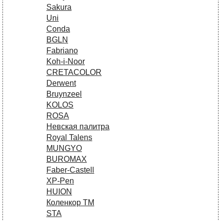
Sakura
Uni
Conda
BGLN
Fabriano
Koh-i-Noor
CRETACOLOR
Derwent
Bruynzeel
KOLOS
ROSA
Невская палитра
Royal Talens
MUNGYO
BUROMAX
Faber-Castell
XP-Pen
HUION
Коленкор ТМ
STA