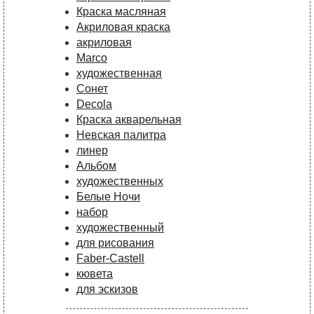
Краска масляная
Акриловая краска
акриловая
Marco
художественная
Сонет
Decola
Краска акварельная
Невская палитра
линер
Альбом
художественных
Белые Ночи
набор
художественный
для рисования
Faber-Castell
кювета
для эскизов