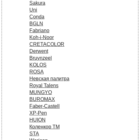
Sakura
Uni
Conda
BGLN
Fabriano
Koh-i-Noor
CRETACOLOR
Derwent
Bruynzeel
KOLOS
ROSA
Невская палитра
Royal Talens
MUNGYO
BUROMAX
Faber-Castell
XP-Pen
HUION
Коленкор ТМ
STA