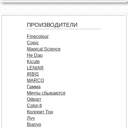
ПРОИЗВОДИТЕЛИ
Finecolour
Copic
Magical Science
He Dao
Kicute
LENIAR
IRBIS
MARCO
Гамма
Мечты сбываются
Офорт
Сolor-It
Колорит Тон
Луч
Bianyo