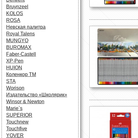
Bruynzeel
KOLOS
ROSA
Невская палитра
Royal Talens
MUNGYO
BUROMAX
Faber-Castell
XP-Pen
HUION
Коленкор ТМ
STA
Worison
Издательство «Школярик»
Winsor & Newton
Marie`s
SUPERIOR
Touchnew
Touchfive
YOVER