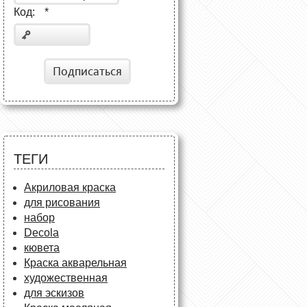
Код:
*
Подписаться
ТЕГИ
Акриловая краска
для рисования
набор
Decola
кювета
Краска акварельная
художественная
для эскизов