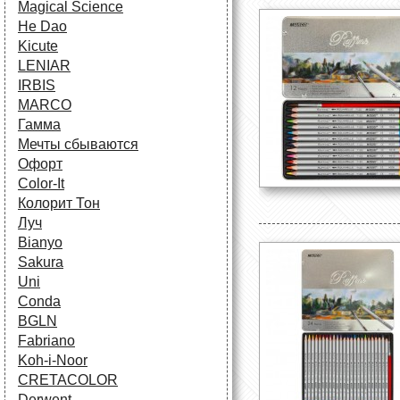
Magical Science
He Dao
Kicute
LENIAR
IRBIS
MARCO
Гамма
Мечты сбываются
Офорт
Сolor-It
Колорит Тон
Луч
Bianyo
Sakura
Uni
Conda
BGLN
Fabriano
Koh-i-Noor
CRETACOLOR
Derwent