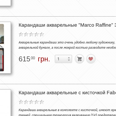
Карандаши акварельные "Marco Raffine" 3
Акварельные карандаши это очень удобно любому художнику,
акварельной бумаге, а после мокрой кистью разводите нео
615
грн.
00
Карандаши акварельные с кисточкой Faber
Карандаши акварельные в комплекте с кисточкой, имеют я
тканей, специальная технология вклеивания (SV) предотвра