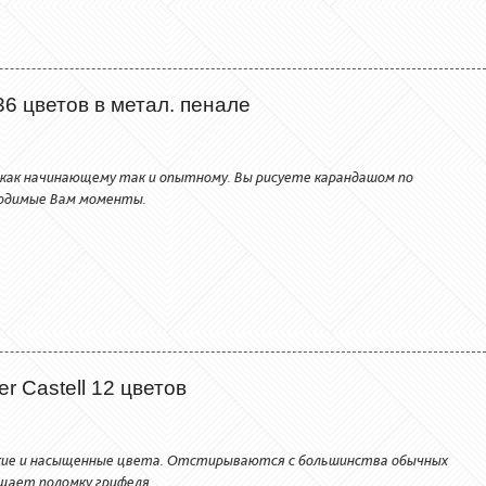
6 цветов в метал. пенале
 как начинающему так и опытному. Вы рисуете карандашом по
бходимые Вам моменты.
 Castell 12 цветов
ркие и насыщенные цвета. Отстирываются с большинства обычных
щает поломку грифеля.