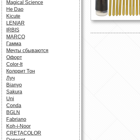
Magical Science
He Dao
Kicute
LENIAR
IRBIS
MARCO
Гамма
Мечты сбываются
Офорт
Сolor-It
Колорит Тон
Луч
Bianyo
Sakura
Uni
Conda
BGLN
Fabriano
Koh-i-Noor
CRETACOLOR
Derwent