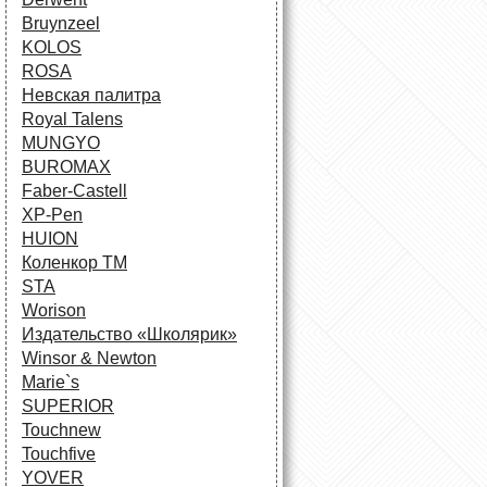
Bruynzeel
KOLOS
ROSA
Невская палитра
Royal Talens
MUNGYO
BUROMAX
Faber-Castell
XP-Pen
HUION
Коленкор ТМ
STA
Worison
Издательство «Школярик»
Winsor & Newton
Marie`s
SUPERIOR
Touchnew
Touchfive
YOVER