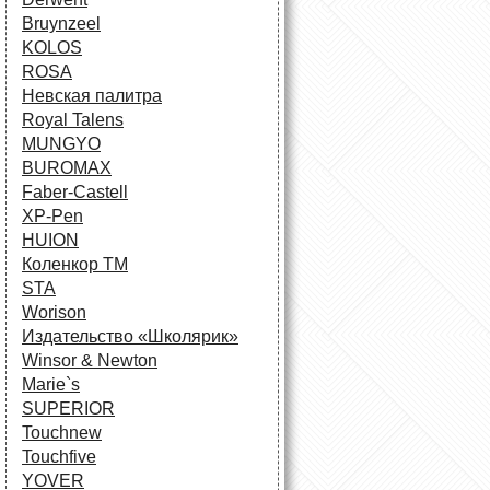
Bruynzeel
KOLOS
ROSA
Невская палитра
Royal Talens
MUNGYO
BUROMAX
Faber-Castell
XP-Pen
HUION
Коленкор ТМ
STA
Worison
Издательство «Школярик»
Winsor & Newton
Marie`s
SUPERIOR
Touchnew
Touchfive
YOVER