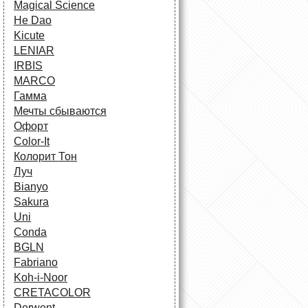
Magical Science
He Dao
Kicute
LENIAR
IRBIS
MARCO
Гамма
Мечты сбываются
Офорт
Сolor-It
Колорит Тон
Луч
Bianyo
Sakura
Uni
Conda
BGLN
Fabriano
Koh-i-Noor
CRETACOLOR
Derwent