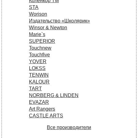
Коленкор ТМ
STA
Worison
Издательство «Школярик»
Winsor & Newton
Marie`s
SUPERIOR
Touchnew
Touchfive
YOVER
LOKSS
TENWIN
KALOUR
TART
NORBERG & LINDEN
EVAZAR
Art Rangers
CASTLE ARTS
Все производители