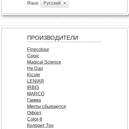
Язык:
Русский
ПРОИЗВОДИТЕЛИ
Finecolour
Copic
Magical Science
He Dao
Kicute
LENIAR
IRBIS
MARCO
Гамма
Мечты сбываются
Офорт
Сolor-It
Колорит Тон