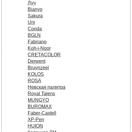
Луч
Bianyo
Sakura
Uni
Conda
BGLN
Fabriano
Koh-i-Noor
CRETACOLOR
Derwent
Bruynzeel
KOLOS
ROSA
Невская палитра
Royal Talens
MUNGYO
BUROMAX
Faber-Castell
XP-Pen
HUION