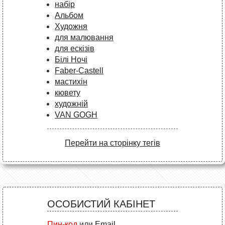
набір
Альбом
Художня
для малювання
для ескізів
Білі Ночі
Faber-Castell
мастихін
кювету
художній
VAN GOGH
Перейти на сторінку тегів
ОСОБИСТИЙ КАБІНЕТ
Пин-код
или
Email