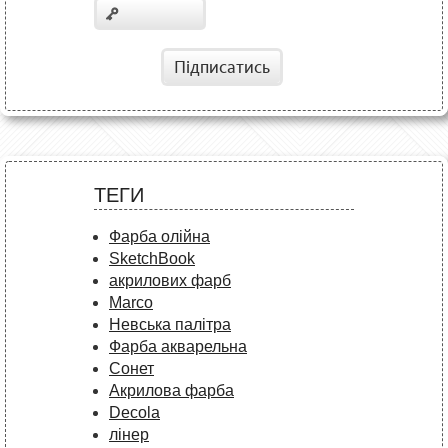
Підписатись
ТЕГИ
Фарба олійна
SketchBook
акрилових фарб
Marco
Невська палітра
Фарба акварельна
Сонет
Акрилова фарба
Decola
лінер