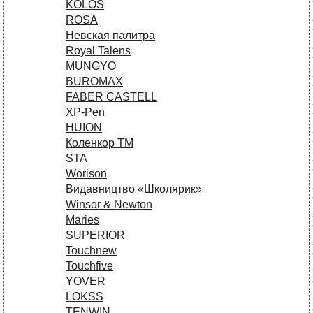
KOLOS
ROSA
Невская палитра
Royal Talens
MUNGYO
BUROMAX
FABER CASTELL
XP-Pen
HUION
Коленкор ТМ
STA
Worison
Видавництво «Школярик»
Winsor & Newton
Maries
SUPERIOR
Touchnew
Touchfive
YOVER
LOKSS
TENWIN