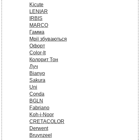
Kicute
LENIAR
IRBIS
MARCO
Гамма
Мрії збуваються
Офорт
Сolor-It
Колорит Тон
Луч
Bianyo
Sakura
Uni
Conda
BGLN
Fabriano
Koh-i-Noor
CRETACOLOR
Derwent
Bruynzeel