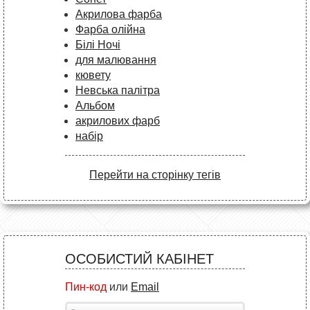
Акрилова фарба
Фарба олійна
Білі Ночі
для малювання
кювету
Невська палітра
Альбом
акрилових фарб
набір
Перейти на сторінку тегів
ОСОБИСТИЙ КАБІНЕТ
Пин-код
или
Email