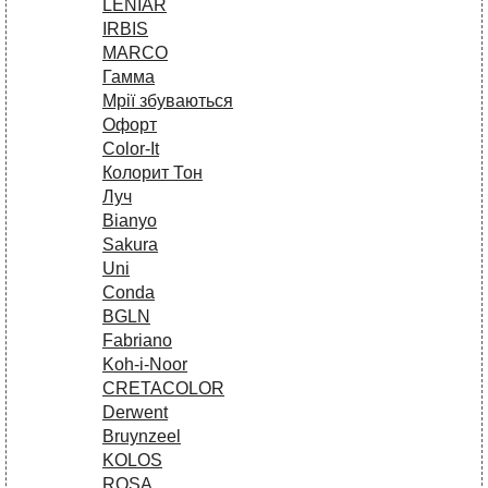
LENIAR
IRBIS
MARCO
Гамма
Мрії збуваються
Офорт
Сolor-It
Колорит Тон
Луч
Bianyo
Sakura
Uni
Conda
BGLN
Fabriano
Koh-i-Noor
CRETACOLOR
Derwent
Bruynzeel
KOLOS
ROSA