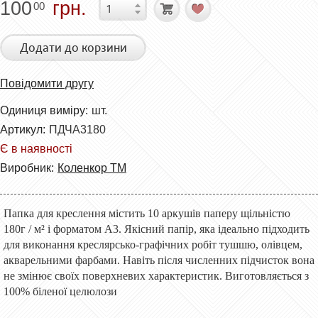
100
грн.
00
Додати до корзини
Повідомити другу
Одиниця виміру:
шт.
Артикул:
ПДЧА3180
Є в наявності
Виробник:
Коленкор ТМ
Папка для креслення містить
1
0 аркушів паперу щільністю
180г / м²
і форматом А3.
Якісний папір, яка ідеально підходить
для виконання креслярсько-графічних робіт тушшю, олівцем,
акварельними фарбами. Навіть після численних підчисток вона
не змінює своїх поверхневих характеристик. Виготовляється з
100% біленої целюлози