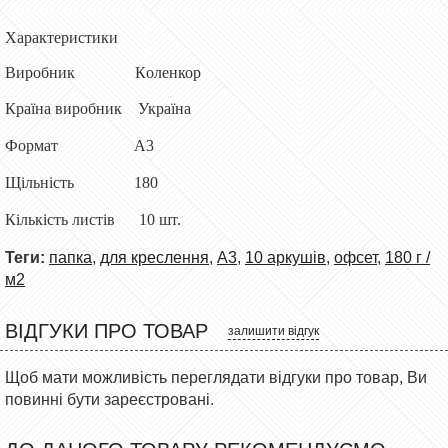
Характеристики
Виробник
К
оленкор
Країна виробник
Україна
Ф
ормат
А
3
Щ
ільність
180
К
ількість
листів
1
0 шт.
Теги:
папка
,
для креслення
,
А3
,
10 аркушів
,
офсет
,
180 г /
м2
ВІДГУКИ ПРО ТОВАР
залишити відгук
Щоб мати можливість переглядати відгуки про товар, Ви
повинні бути зареєстровані.