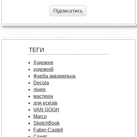
Підписатись
ТЕГИ
Художня
художній
Фарба акварельна
Decola
лінер
мастихін
для ескізів
VAN GOGH
Marco
SketchBook
Faber-Castell
Сонет