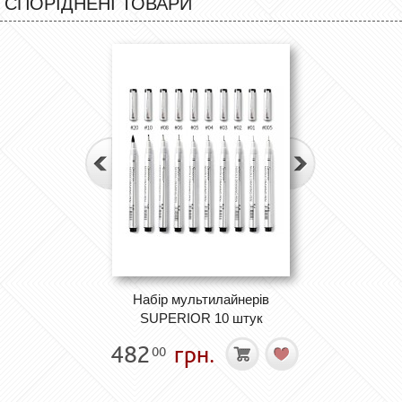
СПОРІДНЕНІ ТОВАРИ
Набір мультилайнерів
SUPERIOR 10 штук
482
грн.
00