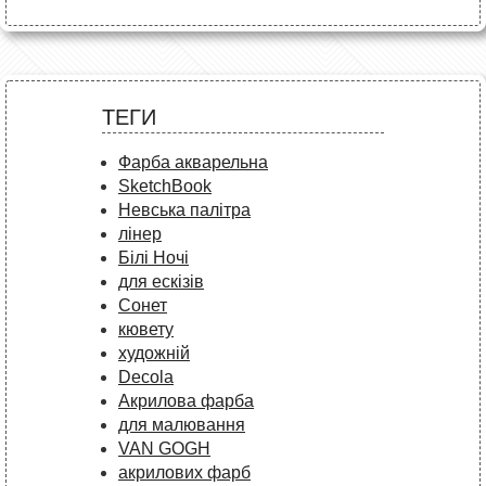
ТЕГИ
Фарба акварельна
SketchBook
Невська палітра
лінер
Білі Ночі
для ескізів
Сонет
кювету
художній
Decola
Акрилова фарба
для малювання
VAN GOGH
акрилових фарб