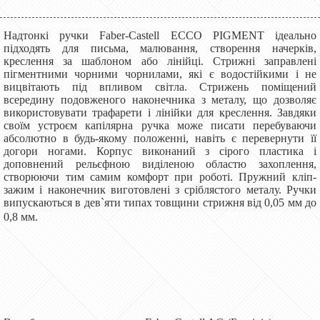
Надтонкі ручки Faber-Castell ECCO PIGMENT ідеально
підходять для письма, малювання, створення начерків,
креслення за шаблоном або лінійці. Стрижні заправлені
пігментними чорними чорнилами, які є водостійкими і не
вицвітають під впливом світла. Стрижень поміщений
всередину подовженого наконечника з металу, що дозволяє
використовувати трафарети і лінійки для креслення. Завдяки
своїм устроєм капілярна ручка може писати перебуваючи
абсолютно в будь-якому положенні, навіть є перевернути її
догори ногами. Корпус виконаний з сірого пластика і
доповнений рельєфною виділеною областю захоплення,
створюючи тим самим комфорт при роботі. Пружний кліп-
зажим і наконечник виготовлені з сріблястого металу. Ручки
випускаються в дев`яти типах товщини стрижня від 0,05 мм до
0,8 мм.