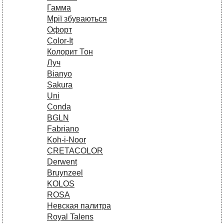
Гамма
Мрії збуваються
Офорт
Сolor-It
Колорит Тон
Луч
Bianyo
Sakura
Uni
Conda
BGLN
Fabriano
Koh-i-Noor
CRETACOLOR
Derwent
Bruynzeel
KOLOS
ROSA
Невская палитра
Royal Talens