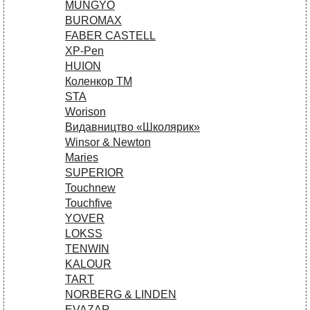
MUNGYO
BUROMAX
FABER CASTELL
XP-Pen
HUION
Коленкор ТМ
STA
Worison
Видавництво «Школярик»
Winsor & Newton
Maries
SUPERIOR
Touchnew
Touchfive
YOVER
LOKSS
TENWIN
KALOUR
TART
NORBERG & LINDEN
EVAZAR