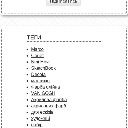
Підписатись
ТЕГИ
Marco
Сонет
Білі Ночі
SketchBook
Decola
мастихін
Фарба олійна
VAN GOGH
Акрилова фарба
акрилових фарб
для ескізів
художній
набір