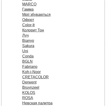
MARCO
Гамма
Мрії збуваються
Офорт
Сolor-It
Колорит Тон
Луч
Bianyo
Sakura
Uni
Conda
BGLN
Fabriano
Koh-i-Noor
CRETACOLOR
Derwent
Bruynzeel
KOLOS
ROSA
Невская палитра