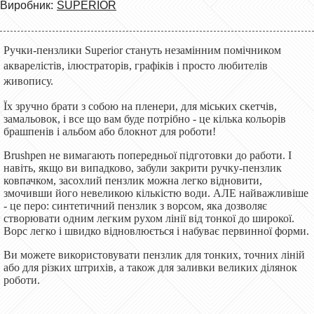
Виробник:
SUPERIOR
Ручки-пензлики Superior стануть незамінним помічником
акварелістів, ілюстраторів, графіків і просто любителів
живопису.
Їх зручно брати з собою на пленери, для міських скетчів,
замальовок, і все що вам буде потрібно - це кілька кольорів
брашпенів і альбом або блокнот для роботи!
Brushpen не вимагають попередньої підготовки до работи. І
навіть, якщо ви випадково, забули закрити ручку-пензлик
ковпачком, засохлий пензлик можна легко відновити,
змочивши його невеликою кількістю води. АЛЕ найважливіше
- це перо: синтетичний пензлик з ворсом, яка дозволяє
створювати одним легким рухом лінії від тонкої до широкої.
Ворс легко і швидко відновлюється і набуває первинної форми.
Ви можете використовувати пензлик для тонких, точних ліній
або для різких штрихів, а також для заливки великих ділянок
роботи.