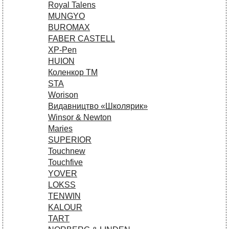
Royal Talens
MUNGYO
BUROMAX
FABER CASTELL
XP-Pen
HUION
Коленкор ТМ
STA
Worison
Видавництво «Школярик»
Winsor & Newton
Maries
SUPERIOR
Touchnew
Touchfive
YOVER
LOKSS
TENWIN
KALOUR
TART