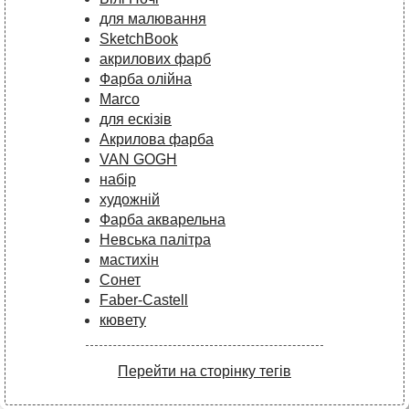
для малювання
SketchBook
акрилових фарб
Фарба олійна
Marco
для ескізів
Акрилова фарба
VAN GOGH
набір
художній
Фарба акварельна
Невська палітра
мастихін
Сонет
Faber-Castell
кювету
Перейти на сторінку тегів