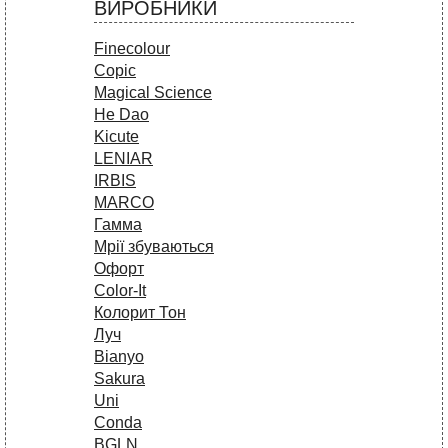
ВИРОБНИКИ
Finecolour
Copic
Magical Science
He Dao
Kicute
LENIAR
IRBIS
MARCO
Гамма
Мрії збуваються
Офорт
Сolor-It
Колорит Тон
Луч
Bianyo
Sakura
Uni
Conda
BGLN