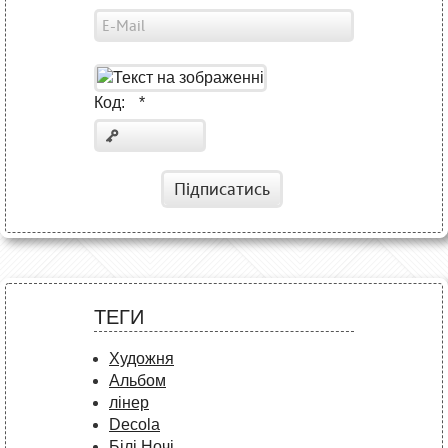
Код:
*
Підписатись
ТЕГИ
Художня
Альбом
лінер
Decola
Білі Ночі