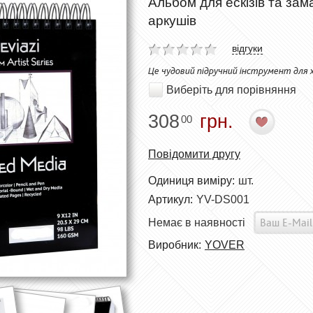
Альбом для ескізів та зам
аркушів
відгуки
Це чудовий підручний інструмент для
Виберіть для порівняння
308
грн.
00
Повідомити другу
Одиниця виміру:
шт.
Артикул:
YV-DS001
Немає в наявності
Виробник:
YOVER