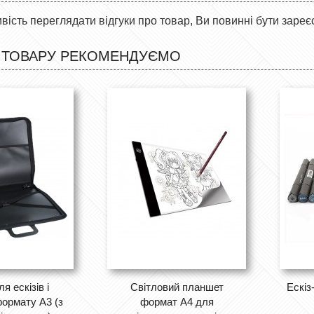
ість переглядати відгуки про товар, Ви повинні бути зареє
 ТОВАРУ РЕКОМЕНДУЄМО
я ескізів і
Світловий планшет
Ескіз
ормату А3 (з
формат А4 для