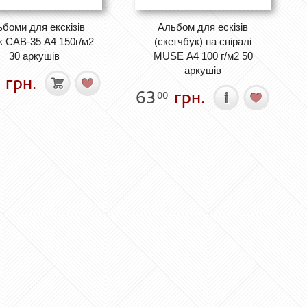
боми для екскізів
Альбом для ескізів
к САВ-35 А4 150г/м2
(скетчбук) на спіралі
30 аркушів
MUSE А4 100 г/м2 50
аркушів
грн.
63
грн.
00