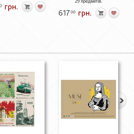
29 предметів.
грн.
0
617
грн.
00