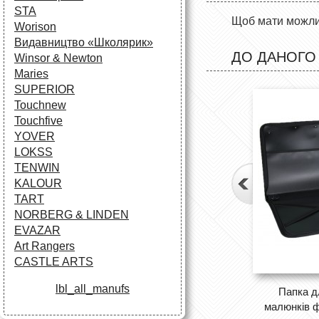
STA
Щоб мати можлив
Worison
Видавництво «Школярик»
ДО ДАНОГО
Winsor & Newton
Maries
SUPERIOR
Touchnew
Touchfive
YOVER
LOKSS
TENWIN
KALOUR
TART
NORBERG & LINDEN
EVAZAR
Art Rangers
CASTLE ARTS
lbl_all_manufs
Папка дл
малюнків ф