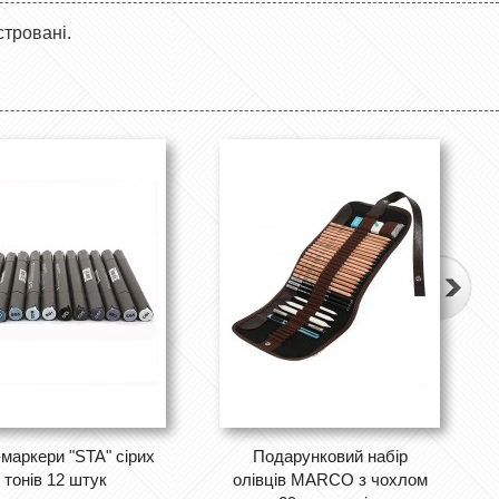
стровані.
-маркери "STA" сірих
Подарунковий набір
тонів 12 штук
олівців MARCO з чохлом