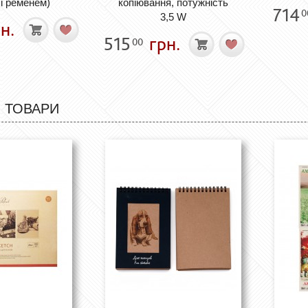
і ременем)
копіювання, потужність
714
0
3,5 W
н.
515
грн.
00
 ТОВАРИ