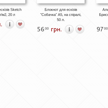
скізів Sketch
Блокнот для ескізів
Аль
г/м2, 20 л
"Собачка" А5, на спіралі,
Брис
50 л.
.
56
грн.
97
00
00