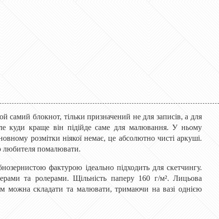
 той самий блокнот, тільки призначений не для записів, а для
ле куди краще він підійде саме для малювання. У ньому
новному розмітки ніякої немає, це абсолютно чисті аркуші.
то любителя помалювати.
бнозернистою фактурою ідеально підходить для скетчингу.
ерами та ролерами. Щільність паперу 160 г/м². Лицьова
бом можна складати та малювати, тримаючи на вазі однією