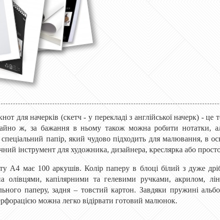
нот для начерків (скетч - у перекладі з англійської начерк) - це
чайно ж, за бажання в ньому також можна робити нотатки, а
 спеціальний папір, який чудово підходить для малювання, в ос
чний інструмент для художника, дизайнера, креслярка або прос
ту А4 має 100 аркушів. Колір паперу в блоці білий з дуже дрі
 олівцями, капілярними та гелевими ручками, акрилом, лін
льного паперу, задня – товстий картон. Завдяки пружині аль
ерфорацією можна легко відірвати готовий малюнок.