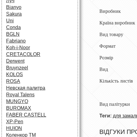
Луч
Bianyo
Виробни
Sakura
Uni
Країна виро
Conda
BGLN
Вид товар
Fabriano
Форма
Koh-i-Noor
CRETACOLOR
Розмір 2
Derwent
Bruynzeel
Вид Чисті 
KOLOS
Кількість ли
ROSA
Невская палитра
Royal Talens
MUNGYO
Вид палітурк
BUROMAX
FABER CASTELL
Теги:
для замал
XP-Pen
HUION
ВІДГУКИ ПР
Коленкор ТМ