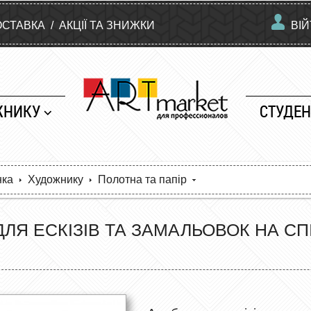
ОСТАВКА
/
АКЦІЇ ТА ЗНИЖКИ
ВІ
ЖНИКУ
СТУДЕН
нка
Художнику
Полотна та папір
ЛЯ ЕСКІЗІВ ТА ЗАМАЛЬОВОК НА СПІ