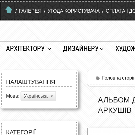
/
ГАЛЕРЕЯ
/
УГОДА КОРИСТУВАЧА
/
ОПЛАТА І Д
АРХІТЕКТОРУ
ДИЗАЙНЕРУ
ХУДО
Головна сторі
НАЛАШТУВАННЯ
Мова:
Українська
АЛЬБОМ Д
АРКУШІВ
КАТЕГОРІЇ