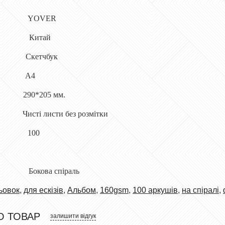
к YOVER
бник Китай
у Скетчбук
т А4
90*205 мм.
листи без розмітки
стів 100
и Бокова спіраль
ьовок
,
для ескізів
,
Альбом
,
160gsm
,
100 аркушів
,
на спіралі
,
О ТОВАР
залишити відгук