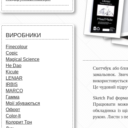
Маркери
Олівці
Олівці
Фарби та пензлі
Все для креслення
Фарби та пензлі
Все для креслення
Аксесуари для студентів
Маркери та фломастери
Все для творчості
Різне
Олівці та фломастери
ВИРОБНИКИ
Аксесуари для школярів
Finecolour
Copic
Magical Science
He Dao
Скетчбук або блок
Kicute
замальовок. Зви
LENIAR
використовується
IRBIS
Це чудовий підру
MARCO
Гамма
Sketch Pad форма
Мрії збуваються
Працювати можна
Офорт
обкладинка із щі
Сolor-It
рукою. Листи з п
Колорит Тон