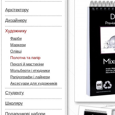
Архітектору
Папір
Дизайнеру
Лайнери
Папір
Маркери
Художнику
Олівці
Олівці
Фарби
Скетч маркери
Аксесуари для архітекторів
Маркери
Лайнери (рапідографи)
Олівці
Аксесуари для дизайнерів
Полотна та папір
Пензлі й мастихіни
Мольберти і етюдники
Рапідографи і лайнери
Аксесуари для художників
Студенту
Папір
Школяру
Лайнери
Папір
Маркери
Подарункові набори