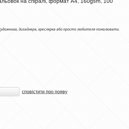
альовок на спіралі, формат А4, 160gsm, 100
 художника, дизайнера, креслярка або просто любителя помалювати.
сповістити про появу