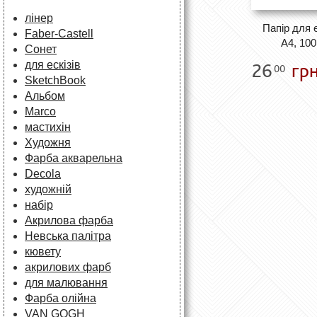
лінер
Папір для е
Faber-Castell
А4, 100
Сонет
для ескізів
26
грн
00
SketchBook
Альбом
Marco
мастихін
Художня
Фарба акварельна
Decola
художній
набір
Акрилова фарба
Невська палітра
кювету
акрилових фарб
для малювання
Фарба олійна
VAN GOGH