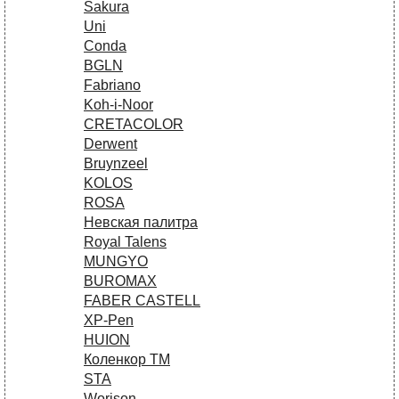
Sakura
Uni
Conda
BGLN
Fabriano
Koh-i-Noor
CRETACOLOR
Derwent
Bruynzeel
KOLOS
ROSA
Невская палитра
Royal Talens
MUNGYO
BUROMAX
FABER CASTELL
XP-Pen
HUION
Коленкор ТМ
STA
Worison