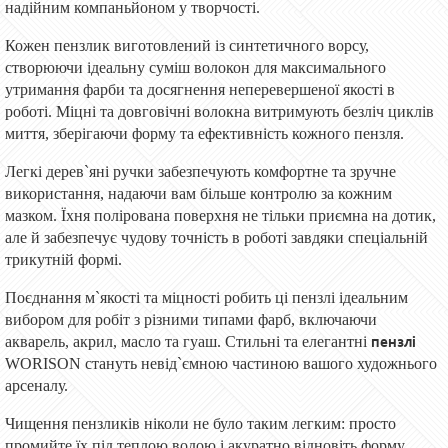
надійним компаньйоном у творчості.
Кож
ен пензлик
виготовлен
ий
із синтетичного ворсу,
створюючи ідеальну суміш волокон для максимального
утримання фарби та досягнення неперевершеної якості в
роботі. Міцні та довговічні волокна витримують безліч циклів
миття, зберігаючи форму та ефективність кожного пензля.
Легкі дерев`яні ручки забезпечують комфортне та зручне
використання, надаючи вам більше контролю за кожним
мазком. Їхня полірована поверхня не тільки приємна на дотик,
але й забезпечує чудову точність в роботі завдяки спеціальній
трикутній формі.
Поєднання м`якості та міцності робить ці пензлі ідеальним
вибором для робіт з різними типами фарб, включаючи
пензлі
акварель, акрил,
масло
та гуаш. Стильні та елегантні
WORISON стануть невід`ємною частиною вашого художнього
арсеналу.
Чищення
пензликів
ніколи не було таким легким: просто
промийте їх під теплою водою і акуратно відновіть форму