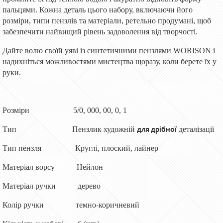
пальцями. Кожна деталь цього набору, включаючи його
розміри, типи пензлів та матеріали, ретельно продумані, щоб
забезпечити найвищий рівень задоволення від творчості.
Дайте волю своїй уяві із синтетичними
пензлями
WORISON і
надихніться можливостями мистецтва щоразу, коли берете їх у
руки.
Розміри
5/0, 000, 00, 0, 1
для дрібної
Тип
Пензлик художній
деталізації
Тип пензля
Кругл
і
, плоск
ий
, лайнер
Матеріал ворсу
Нейлон
Матеріал ручки
дерево
Колір ручки
темно-коричневий