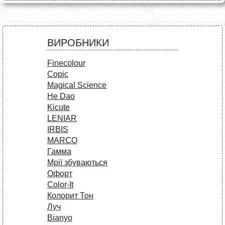
ВИРОБНИКИ
Finecolour
Copic
Magical Science
He Dao
Kicute
LENIAR
IRBIS
MARCO
Гамма
Мрії збуваються
Офорт
Сolor-It
Колорит Тон
Луч
Bianyo