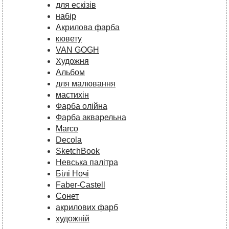
для ескізів
набір
Акрилова фарба
кювету
VAN GOGH
Художня
Альбом
для малювання
мастихін
Фарба олійна
Фарба акварельна
Marco
Decola
SketchBook
Невська палітра
Білі Ночі
Faber-Castell
Сонет
акрилових фарб
художній