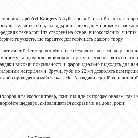
акрилових фарб
Art Rangers
Acryliс - це вибір, який надихає твор
жних пастельних тонів, які відкриють перед вами безмежні можли
редових технологій та створені на основі високоякісних, чистих
ерігає гнучкість, що гарантує довговічність вашого твору.
зняються стійкістю до вицвітання та чудовою адгезією до різних
дмінному змішуванню акрилових фарб, які легко лягають на різном
Завдяки високій покриваності ці фарби ідеально підходять для н
риловими матеріалами. Зручні туби по 22 мл дозволять вам працю
ня або проведення майстер-класів. А завдяки єдиній консистенції 
здоров`я та екології товар, який підійде як професіоналам, так 
створюйте шедеври, які залишаться яскравими на довгі роки!