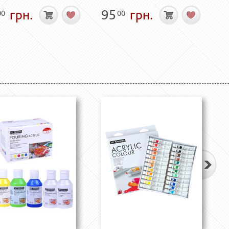
грн.
95
грн.
00
00