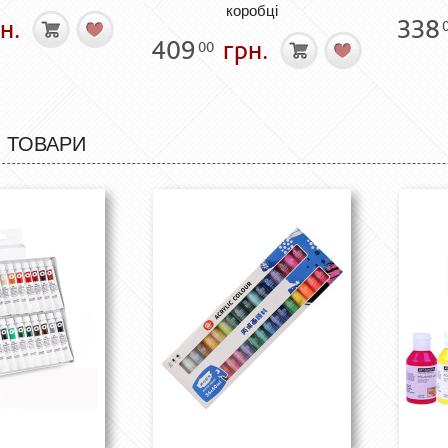
коробці
н.
338
409
грн.
00
 ТОВАРИ