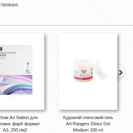
стровані.
бом Art Nation для
Художній глянсовий гель
лових фарб формат
Art Rangers Gloss Gel
А3, 250 г/м2
Medium 100 ml