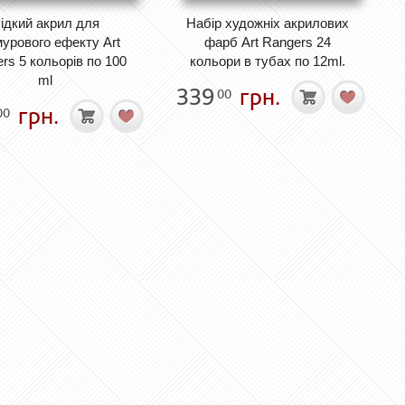
ідкий акрил для
Набір художніх акрилових
урового ефекту Art
фарб Art Rangers 24
rs 5 кольорів по 100
кольори в тубах по 12ml.
ml
339
грн.
00
грн.
00