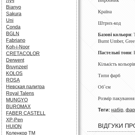
Виробник
Луч
Bianyo
Країна
Sakura
Uni
Штрих-код
Conda
BGLN
Базові кольори
:
Fabriano
Burnt Umber, Green
Koh-i-Noor
Пастельні тони
: 
CRETACOLOR
Derwent
Кількість кольо
Bruynzeel
KOLOS
Типи фарб 
ROSA
Невская палитра
Об`єм
Royal Talens
Розмір паку
MUNGYO
BUROMAX
Теги:
набір
,
фар
FABER CASTELL
XP-Pen
ВІДГУКИ ПР
HUION
Коленкор ТМ