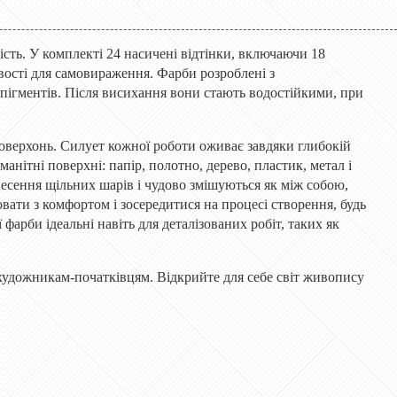
чість. У комплекті 24 насичені відтінки, включаючи 18
вості для самовираження. Фарби розроблені з
 пігментів. Після висихання вони стають водостійкими, при
 поверхонь. Силует кожної роботи оживає завдяки глибокій
анітні поверхні: папір, полотно, дерево, пластик, метал і
анесення щільних шарів і чудово змішуються як між собою,
вати з комфортом і зосередитися на процесі створення, будь
фарби ідеальні навіть для деталізованих робіт, таких як
і художникам-початківцям. Відкрийте для себе світ живопису