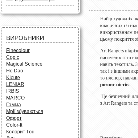
Маркери
Олівці
Олівці
Фарби та пензлі
Все для креслення
Фарби та пензлі
Все для креслення
Набір художніх 
Аксесуари для студентів
Маркери та фломастери
класичних і 6 ні
Все для творчості
Різне
використанням пе
Олівці та фломастери
ВИРОБНИКИ
цьому покриття зб
Аксесуари для школярів
Finecolour
Art Rangers відрі
Copic
насиченості та ві
Magical Science
навіть текстиль. 
He Dao
так і з іншими ак
Kicute
то пленер, навчан
LENIAR
розпис нігтів
.
IRBIS
Це безпечний для 
MARCO
з Art Rangers та 
Гамма
Мрії збуваються
Офорт
Сolor-It
Колорит Тон