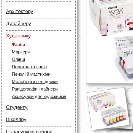
Архітектору
Папір
Дизайнеру
Лайнери
Папір
Маркери
Художнику
Олівці
Олівці
Фарби
Скетч маркери
Аксесуари для архітекторів
Маркери
Лайнери (рапідографи)
Олівці
Аксесуари для дизайнерів
Полотна та папір
Пензлі й мастихіни
Мольберти і етюдники
Рапідографи і лайнери
Аксесуари для художників
Студенту
Папір
Школяру
Лайнери
Папір
Маркери
Подарункові набори