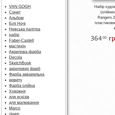
VAN GOGH
Набір худо
(олійних
Сонет
Rangers 2
Альбом
пластикови
Білі Ночі
Невська палітра
набір
364
гр
00
Faber-Castell
мастихін
Акрилова фарба
Decola
SketchBook
акрилових фарб
Фарба акварельна
кювету
Фарба олійна
Художня
для ескізів
для малювання
Marco
лінер