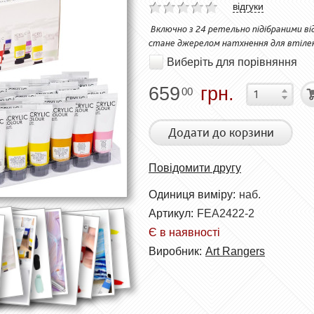
відгуки
Включно з 24 ретельно підібраними від
стане джерелом натхнення для втіленн
Виберіть для порівняння
659
грн.
00
Додати до корзини
Повідомити другу
Одиниця виміру:
наб.
Артикул:
FEA2422-2
Є в наявності
Виробник:
Art Rangers