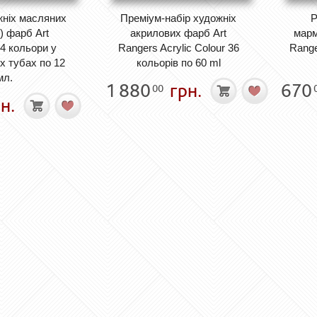
жніх масляних
Преміум-набір художніх
Р
) фарб Art
акрилових фарб Art
марм
4 кольори у
Rangers Acrylic Colour 36
Range
х тубах по 12
кольорів по 60 ml
мл.
1 880
грн.
670
00
н.