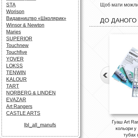
Щоб мати можлив
STA
Worison
Видавництво «Школярик»
ДО ДАНОГО
Winsor & Newton
Maries
SUPERIOR
Touchnew
Touchfive
YOVER
LOKSS
TENWIN
KALOUR
TART
NORBERG & LINDEN
EVAZAR
Art Rangers
CASTLE ARTS
Гуаш Art Rang
lbl_all_manufs
кольори у
тубах 