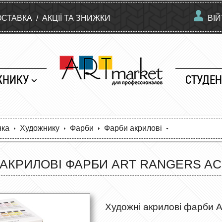
ОСТАВКА
/
АКЦІЇ ТА ЗНИЖКИ
ВІ
ЖНИКУ
СТУДЕН
нка
Художнику
Фарби
Фарби акрилові
АКРИЛОВІ ФАРБИ ART RANGERS ACRY
Художні акрилові фарби Art