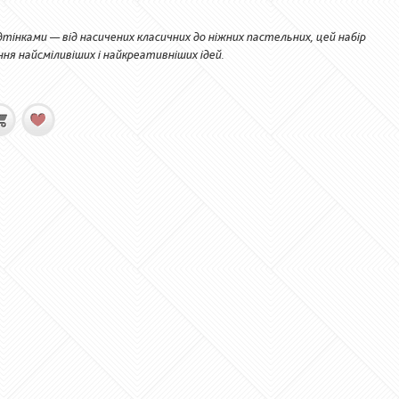
тінками — від насичених класичних до ніжних пастельних, цей набір
я найсміливіших і найкреативніших ідей.