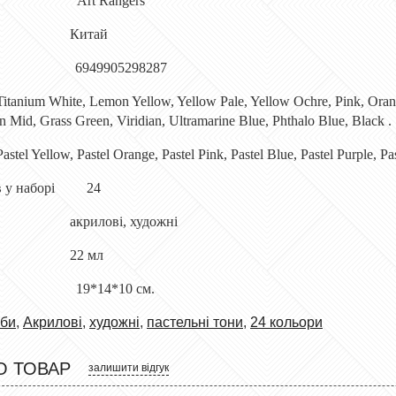
 Art Rangers
 Китай
 6949905298287
 Titanium White, Lemon Yellow, Yellow Pale, Yellow Ochre, Pink, Orang
 Mid, Grass Green, Viridian, Ultramarine Blue, Phthalo Blue, Black .
Pastel Yellow, Pastel Orange, Pastel Pink, Pastel Blue, Pastel Purple, Pa
рів у наборі 24
акрилові, художні
 22 мл
вання 19*14*10 см.
би
,
Акрилові
,
художні
,
пастельні тони
,
24 кольори
О ТОВАР
залишити відгук