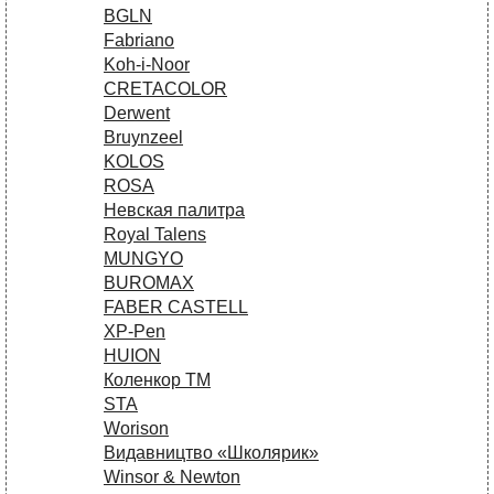
BGLN
Fabriano
Koh-i-Noor
CRETACOLOR
Derwent
Bruynzeel
KOLOS
ROSA
Невская палитра
Royal Talens
MUNGYO
BUROMAX
FABER CASTELL
XP-Pen
HUION
Коленкор ТМ
STA
Worison
Видавництво «Школярик»
Winsor & Newton