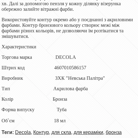
хв. Далі за допомогою пензля у кожну ділянку візерунка
обережно залийте вітражні фарби.
Використовуйте контур окремо або у поєднанні з акриловими
фарбами. Контур бронзового кольору створює межі між
фарбами різних кольорів, не дозволяючи їм розтікатися та
змішуватися.
Характеристики
Торгова марка DECOLA
Штрих код 4607010586157
Виробник ЗХК "Невська Палітра"
Тип Акрилова фарба
Колір Бронза
Форма випуску Туба
Об`єм 18 мл
Теги:
Decola
,
Контур
,
для скла
,
для кераміки
,
бронза