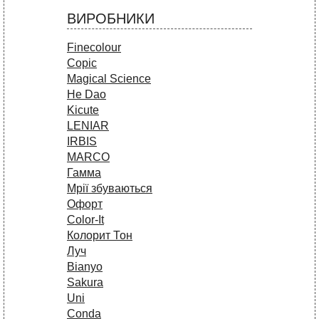
ВИРОБНИКИ
Finecolour
Copic
Magical Science
He Dao
Kicute
LENIAR
IRBIS
MARCO
Гамма
Мрії збуваються
Офорт
Сolor-It
Колорит Тон
Луч
Bianyo
Sakura
Uni
Conda