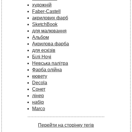
художній
Faber-Castell
акрилових фарб
SketchBook
для малювання
Альбом
Акрилова фарба
для ескізів
Білі Ночі
Невська палітра
Фарба олійна
кювету
Decola
Сонет
лінер
набір
Marco
Перейти на сторінку тегів