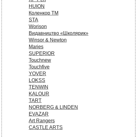
HUION
Коленкор ТМ
STA
Worison
Видавництво «Школярик»
Winsor & Newton
Maries
SUPERIOR
Touchnew
Touchfive
YOVER
LOKSS
TENWIN
KALOUR
TART
NORBERG & LINDEN
EVAZAR
Art Rangers
CASTLE ARTS