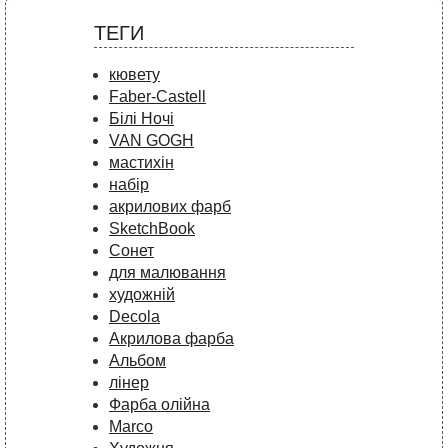
ТЕГИ
кювету
Faber-Castell
Білі Ночі
VAN GOGH
мастихін
набір
акрилових фарб
SketchBook
Сонет
для малювання
художній
Decola
Акрилова фарба
Альбом
лінер
Фарба олійна
Marco