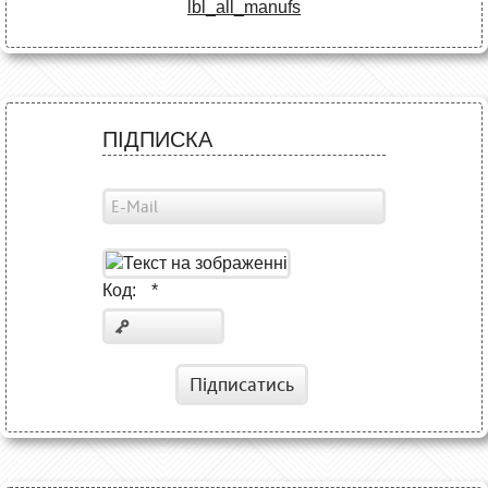
lbl_all_manufs
ПІДПИСКА
Код:
*
Підписатись