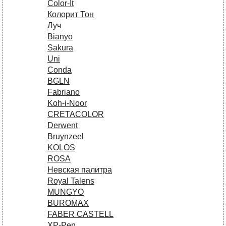
Сolor-It
Колорит Тон
Луч
Bianyo
Sakura
Uni
Conda
BGLN
Fabriano
Koh-i-Noor
CRETACOLOR
Derwent
Bruynzeel
KOLOS
ROSA
Невская палитра
Royal Talens
MUNGYO
BUROMAX
FABER CASTELL
XP-Pen