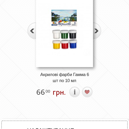
Акрилові фарби Гамма 6
шт по 10 мл
66
грн.
00