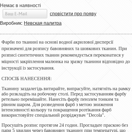
Немає в наявності
сповістити про появу
Виробник:
Невская палитра
Фарби по тканині на основі водної акрилової дисперсії
призначені для розпису бавовняних та шовкових тканин. При
розписі синтетичних тканин рекомендується переконатися у
міцності закріплення малюнка на зразку тканини відповідно до
інструкції із застосування.
СПОСІБ НАНЕСЕННЯ:
Тканину заздалегідь витирайте, випрасуйте, натягніть на рамку
або розкладіть на робочому столі. Перед застосуванням фарбу
ретельно перемішайте. Нанесіть фарбу пензлем тонким та
рівним шаром. Для розведення фарб з метою зниження
інтенсивності кольору та покращення розтікання фарб
використовуйте спеціальний розріджувач "Decola".
Просушіть розпис протягом 24 годин. Прогладьте праскою без
пари 5 хвилин через бавовняну тканину при температурі, що