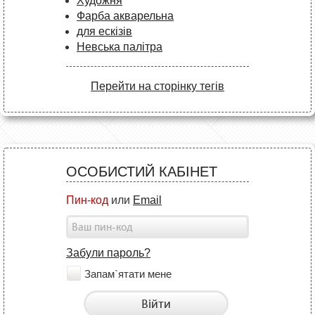
Художня
Фарба акварельна
для ескізів
Невська палітра
Перейти на сторінку тегів
ОСОБИСТИЙ КАБІНЕТ
Пин-код
или
Email
Забули пароль?
Запам`ятати мене
Війти