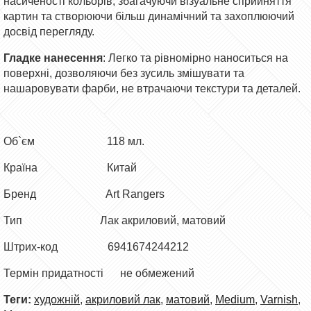
насиченості кольорів, збагачуючи візуальне сприйняття
картин та створюючи більш динамічний та захоплюючий
досвід перегляду.
Гладке нанесення
: Легко та рівномірно наноситься на
поверхні, дозволяючи без зусиль змішувати та
нашаровувати фарби, не втрачаючи текстури та деталей.
Об`єм 118 мл.
Країна Китай
Бренд Art Rangers
Тип Лак акриловий, матовий
Штрих-код 6941674244212
Термін придатності не обмежений
Теги:
художній
,
акриловий лак
,
матовий
,
Medium
,
Varnish
,