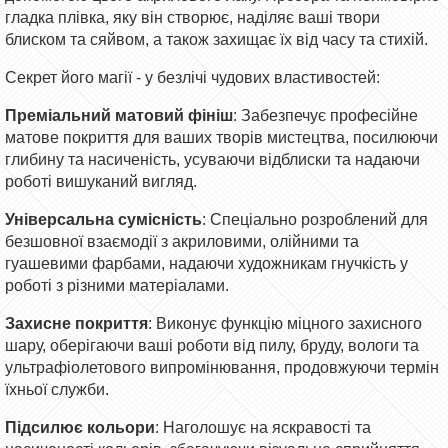
гладка плівка, яку він створює, наділяє ваші твори
блиском та сяйвом, а також захищає їх від часу та стихій.
Секрет його магії - у безлічі чудових властивостей:
Преміальний матовий фініш
: Забезпечує професійне
матове покриття для ваших творів мистецтва, посилюючи
глибину та насиченість, усуваючи відблиски та надаючи
роботі вишуканий вигляд.
Універсальна сумісність
: Спеціально розроблений для
безшовної взаємодії з акриловими, олійними та
гуашевими фарбами, надаючи художникам гнучкість у
роботі з різними матеріалами.
Захисне покриття
: Виконує функцію міцного захисного
шару, оберігаючи ваші роботи від пилу, бруду, вологи та
ультрафіолетового випромінювання, продовжуючи термін
їхньої служби.
Підсилює кольори
: Наголошує на яскравості та