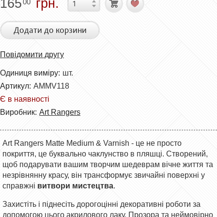
165
грн.
00
Додати до корзини
Повідомити другу
Одиниця виміру:
шт.
Артикул:
AMMV118
Є в наявності
Виробник:
Art Rangers
Art Rangers Matte Medium & Varnish - це не просто
покриття, це буквально чаклунство в пляшці. Створений,
щоб подарувати вашим творчим шедеврам вічне життя та
незрівнянну красу, він трансформує звичайні поверхні у
справжні
витвори мистецтва
.
Захистіть і піднесіть дорогоцінні декоративні роботи за
допомогою цього акрилового лаку. Прозора та неймовірно