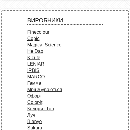
ВИРОБНИКИ
Finecolour
Copic
Magical Science
He Dao
Kicute
LENIAR
IRBIS
MARCO
Гамма
Мрії збуваються
Офорт
Сolor-It
Колорит Тон
Луч
Bianyo
Sakura