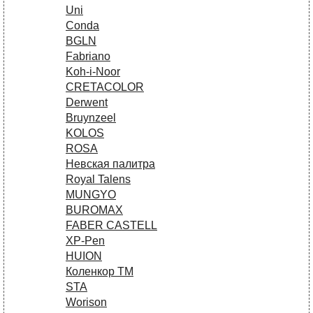
Uni
Conda
BGLN
Fabriano
Koh-i-Noor
CRETACOLOR
Derwent
Bruynzeel
KOLOS
ROSA
Невская палитра
Royal Talens
MUNGYO
BUROMAX
FABER CASTELL
XP-Pen
HUION
Коленкор ТМ
STA
Worison