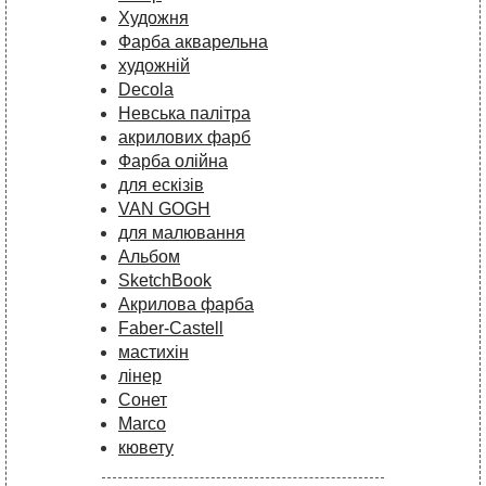
Художня
Фарба акварельна
художній
Decola
Невська палітра
акрилових фарб
Фарба олійна
для ескізів
VAN GOGH
для малювання
Альбом
SketchBook
Акрилова фарба
Faber-Castell
мастихін
лінер
Сонет
Marco
кювету