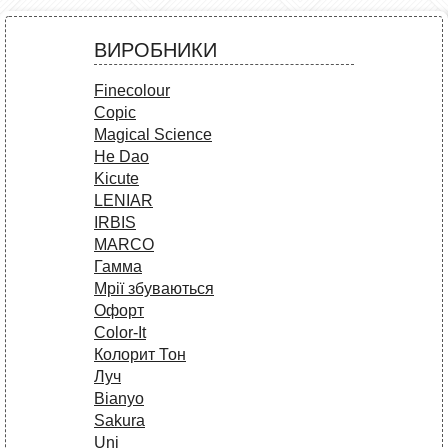
ВИРОБНИКИ
Finecolour
Copic
Magical Science
He Dao
Kicute
LENIAR
IRBIS
MARCO
Гамма
Мрії збуваються
Офорт
Сolor-It
Колорит Тон
Луч
Bianyo
Sakura
Uni