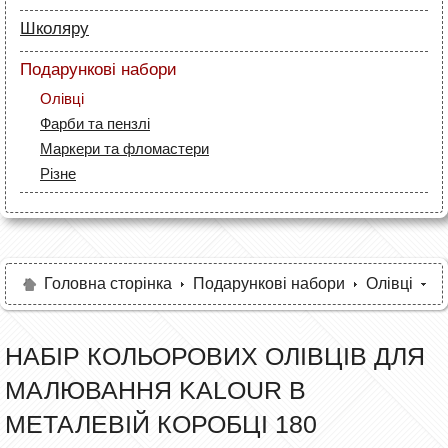
Маркери
Лайнери (рапідографи)
Папір
Олівці
Школяру
Аксесуари для дизайнерів
Лайнери
Полотна та папір
Папір
Маркери
Подарункові набори
Пензлі й мастихіни
Маркери
Олівці
Олівці
Мольберти і етюдники
Фарби та пензлі
Все для креслення
Фарби та пензлі
Рапідографи і лайнери
Все для креслення
Аксесуари для студентів
Маркери та фломастери
Аксесуари для художників
Все для творчості
Різне
Олівці та фломастери
Аксесуари для школярів
Головна сторінка
Подарункові набори
Олівці
НАБІР КОЛЬОРОВИХ ОЛІВЦІВ ДЛЯ
МАЛЮВАННЯ KALOUR В
МЕТАЛЕВІЙ КОРОБЦІ 180