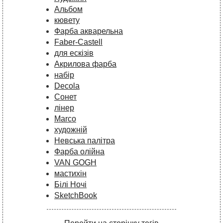
Альбом
кювету
Фарба акварельна
Faber-Castell
для ескізів
Акрилова фарба
набір
Decola
Сонет
лінер
Marco
художній
Невська палітра
Фарба олійна
VAN GOGH
мастихін
Білі Ночі
SketchBook