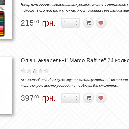
Набір кольорових, акварельних, художніх олівців в металевій к
підходять для ескізів, малюнків, ілюстрування і розфарбовува
215
грн.
00
Олівці акварельні "Marco Raffine" 24 коль
Акварельні олівці це дуже зручно кожному митцеві, як початк
після мокрою кистю розводите необхідні Вам моменти.
397
грн.
00