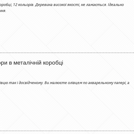
оробці, 12 кольорів. Деревина високої якості, не ламається. Ідеально
ння.
ори в металічній коробці
івцю так і досвідченому. Ви малюєте олівцем по акварельному папері, а