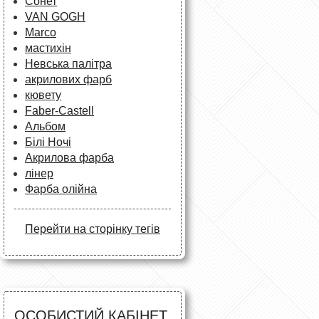
Сонет
VAN GOGH
Marco
мастихін
Невська палітра
акрилових фарб
кювету
Faber-Castell
Альбом
Білі Ночі
Акрилова фарба
лінер
Фарба олійна
Перейти на сторінку тегів
ОСОБИСТИЙ КАБІНЕТ