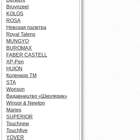
Bruynzeel
KOLOS
ROSA
Невская палитра
Royal Talens
MUNGYO
BUROMAX
FABER CASTELL
XP-Pen
HUION
Коленкор ТМ
STA
Worison
Видавництво «Школярик»
Winsor & Newton
Maries
SUPERIOR
Touchnew
Touchfive
YOVER