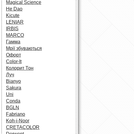
Magical Science
He Dao
Kicute
LENIAR
IRBIS
MARCO
Гамма
Мрії збуваються
Офорт
Сolor-It
Колорит Тон
Луч
Bianyo
Sakura
Uni
Conda
BGLN
Fabriano
Koh-i-Noor
CRETACOLOR
Derwent