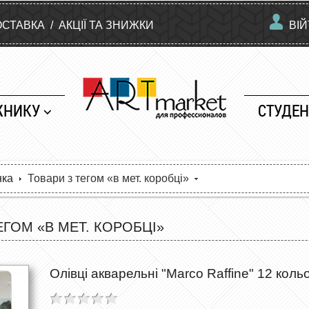
ОСТАВКА
/
АКЦІЇ ТА ЗНИЖКИ
ВІ
ЖНИКУ
СТУДЕН
нка
Товари з тегом «в мет. коробці»
ЕГОМ «В МЕТ. КОРОБЦІ»
Олівці акварельні "Marco Raffine" 12 кольо