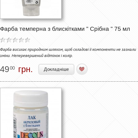
Фарба темперна з блискітками " Срібна " 75 мл
Фарба висихає природним шляхом, щоб складові її компоненти не зазнали
зміни. Неперевершений відтінок і колір.
49
грн.
00
Докладніше