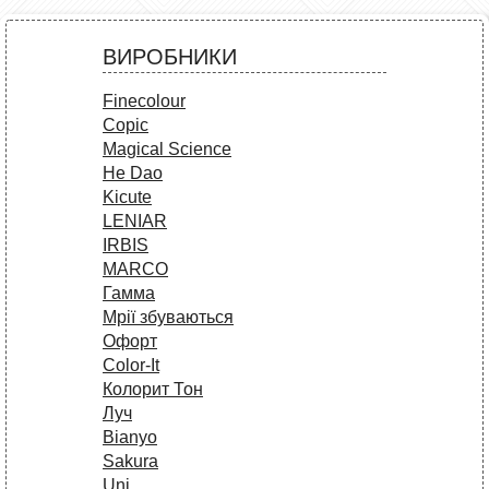
ВИРОБНИКИ
Finecolour
Copic
Magical Science
He Dao
Kicute
LENIAR
IRBIS
MARCO
Гамма
Мрії збуваються
Офорт
Сolor-It
Колорит Тон
Луч
Bianyo
Sakura
Uni