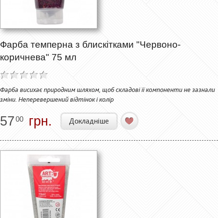
Фарба темперна з блискітками "Червоно-
коричнева" 75 мл
Фарба висихає природним шляхом, щоб складові її компоненти не зазнали
зміни. Неперевершений відтінок і колір
57
грн.
00
Докладніше