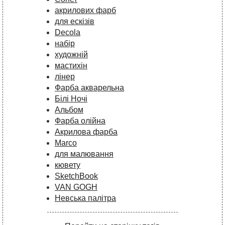
акрилових фарб
для ескізів
Decola
набір
художній
мастихін
лінер
Фарба акварельна
Білі Ночі
Альбом
Фарба олійна
Акрилова фарба
Marco
для малювання
кювету
SketchBook
VAN GOGH
Невська палітра