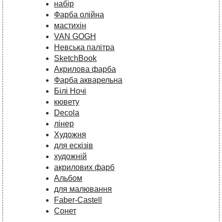
набір
Фарба олійна
мастихін
VAN GOGH
Невська палітра
SketchBook
Акрилова фарба
Фарба акварельна
Білі Ночі
кювету
Decola
лінер
Художня
для ескізів
художній
акрилових фарб
Альбом
для малювання
Faber-Castell
Сонет