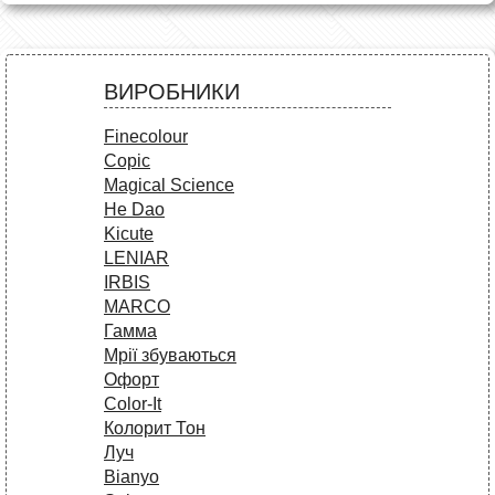
ВИРОБНИКИ
Finecolour
Copic
Magical Science
He Dao
Kicute
LENIAR
IRBIS
MARCO
Гамма
Мрії збуваються
Офорт
Сolor-It
Колорит Тон
Луч
Bianyo