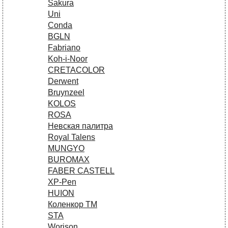
Sakura
Uni
Conda
BGLN
Fabriano
Koh-i-Noor
CRETACOLOR
Derwent
Bruynzeel
KOLOS
ROSA
Невская палитра
Royal Talens
MUNGYO
BUROMAX
FABER CASTELL
XP-Pen
HUION
Коленкор ТМ
STA
Worison