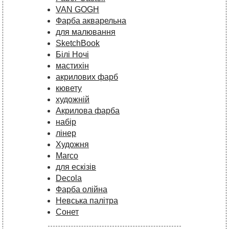
VAN GOGH
Фарба акварельна
для малювання
SketchBook
Білі Ночі
мастихін
акрилових фарб
кювету
художній
Акрилова фарба
набір
лінер
Художня
Marco
для ескізів
Decola
Фарба олійна
Невська палітра
Сонет