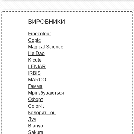
ВИРОБНИКИ
Finecolour
Copic
Magical Science
He Dao
Kicute
LENIAR
IRBIS
MARCO
Гамма
Мрії збуваються
Офорт
Сolor-It
Колорит Тон
Луч
Bianyo
Sakura