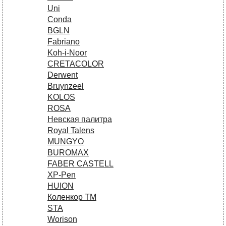
Uni
Conda
BGLN
Fabriano
Koh-i-Noor
CRETACOLOR
Derwent
Bruynzeel
KOLOS
ROSA
Невская палитра
Royal Talens
MUNGYO
BUROMAX
FABER CASTELL
XP-Pen
HUION
Коленкор ТМ
STA
Worison