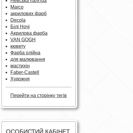
Невська палітра
Marco
акрилових фарб
Decola
Білі Ночі
Акрилова фарба
VAN GOGH
кювету
Фарба олійна
для малювання
мастихін
Faber-Castell
Художня
Перейти на сторінку тегів
ОСОБИСТИЙ КАБІНЕТ