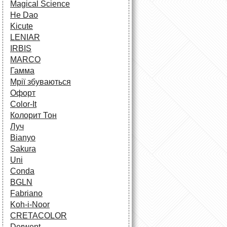
Magical Science
He Dao
Kicute
LENIAR
IRBIS
MARCO
Гамма
Мрії збуваються
Офорт
Сolor-It
Колорит Тон
Луч
Bianyo
Sakura
Uni
Conda
BGLN
Fabriano
Koh-i-Noor
CRETACOLOR
Derwent