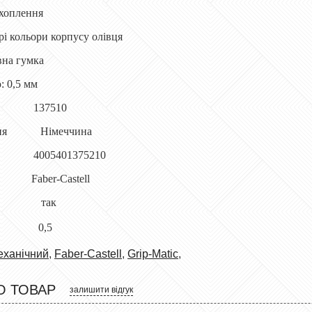
ахоплення
рі кольори корпусу олівця
вна гумка
: 0,5 мм
 137510
ення Німеччина
4005401375210
er-Castell
умки так
феля 0,5
еханічний
,
Faber-Castell
,
Grip-Matic
,
О ТОВАР
залишити відгук