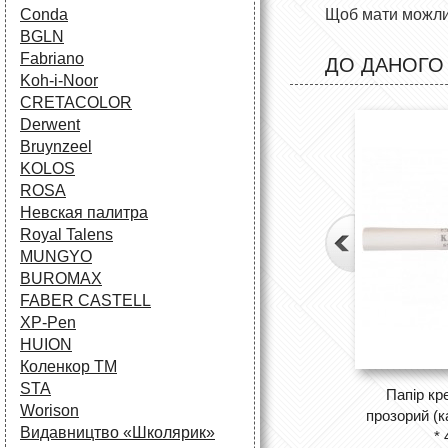
Conda
Щоб мати можлив
BGLN
Fabriano
ДО ДАНОГО
Koh-i-Noor
CRETACOLOR
Derwent
Bruynzeel
KOLOS
ROSA
Невская палитра
Royal Talens
MUNGYO
BUROMAX
FABER CASTELL
XP-Pen
HUION
Коленкор ТМ
STA
Папір кр
Worison
прозорий (к
Видавництво «Школярик»
* 