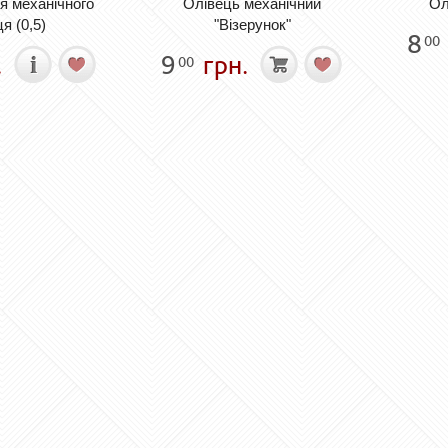
я механічного
Олівець механічний
Ол
я (0,5)
"Візерунок"
8
00
.
9
грн.
00