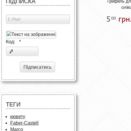
ПІДПИСКА
Грифель дл
олівц
5
грн
00
Код:
*
Підписатись
ТЕГИ
кювету
Faber-Castell
Marco