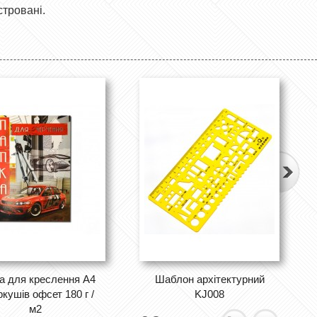
стровані.
а для креслення А4
Шаблон архітектурний
ркушів офсет 180 г /
KJ008
м2