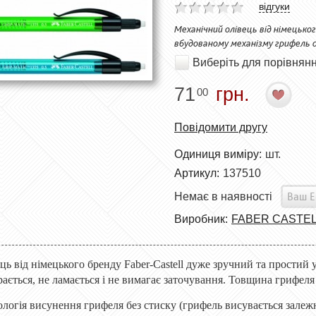
відгуки
Механічний олівець від німецьког
вбудованому механізму грифель о
Виберіть для порівнян
71
грн.
00
Повідомити другу
Одиниця виміру:
шт.
Артикул:
137510
Немає в наявності
Виробник:
FABER CASTE
ь від німецького бренду Faber-Castell дуже зручний та простий 
рається, не ламається і не вимагає заточування. Товщина грифеля
логія висунення грифеля без стиску (грифель висувається залежн