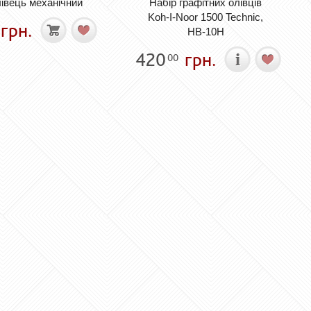
івець механічний
Набір графітних олівців
Koh-I-Noor 1500 Technic,
грн.
НВ-10Н
420
грн.
00