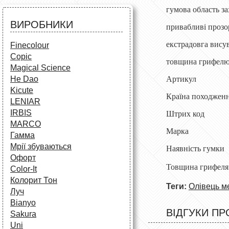
Аксесуари для художників
Все для творчості
гумова область з
Різне
Олівці та фломастери
ВИРОБНИКИ
привабливі прозо
Аксесуари для школярів
екстрадовга вису
Finecolour
Copic
товщина грифелю
Magical Science
Артикул
He Dao
Kicute
Країна походж
LENIAR
IRBIS
Штрих код 
MARCO
Марка Fab
Гамма
Мрії збуваються
Наявність г
Офорт
Товщина гри
Сolor-It
Колорит Тон
Теги:
Олівець м
Луч
Bianyo
ВІДГУКИ ПР
Sakura
Uni