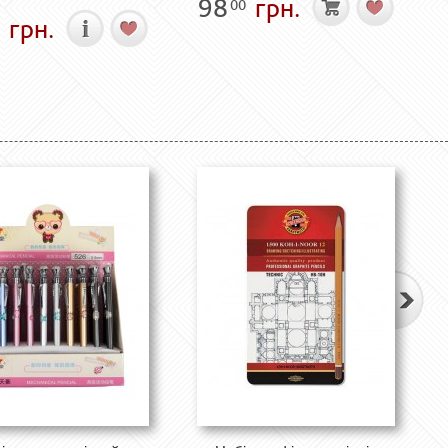
98
грн.
00
грн.