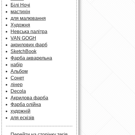
Білі Ночі
мастихін
для малювання
Художня
Невська палітра
VAN GOGH
акрилових фарб
SketchBook
Фарба акварельна
набір
Альбом
Сонет
лінер
Decola
Акрилова фарба
Фарба олійна
художній
для ескізів
Перейти на сторінку тегів