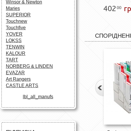
Winsor & Newton
402
гр
00
Maries
SUPERIOR
Touchnew
Touchfive
YOVER
СПОРІДНЕНІ
LOKSS
TENWIN
KALOUR
TART
NORBERG & LINDEN
EVAZAR
Art Rangers
CASTLE ARTS
lbl_all_manufs