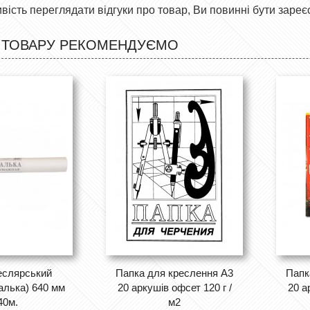
ість переглядати відгуки про товар, Ви повинні бути зареє
 ТОВАРУ РЕКОМЕНДУЄМО
еслярський
Папка для креслення А3
Папк
алька) 640 мм
20 аркушів офсет 120 г /
20 а
40м.
м2