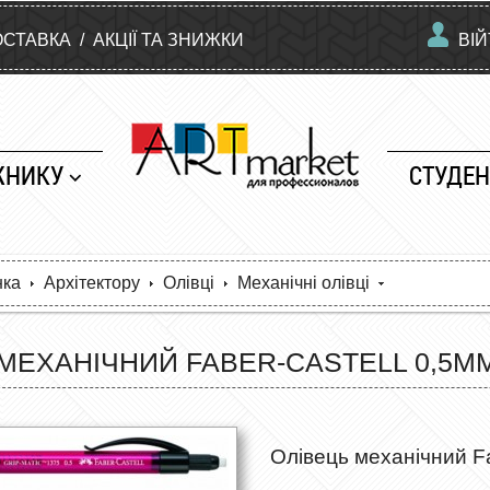
ОСТАВКА
/
АКЦІЇ ТА ЗНИЖКИ
ВІ
ЖНИКУ
СТУДЕН
нка
Архітектору
Олівці
Механічні олівці
МЕХАНІЧНИЙ FABER-CASTELL 0,5ММ. 
Олівець механічний Fa