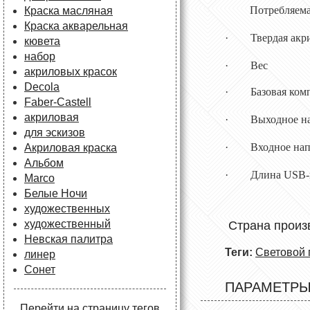
Потребл
Краска масляная
Краска акварельная
·
Твердая акр
кювета
набор
·
Ве
акриловых красок
Decola
·
Базова
Faber-Castell
акриловая
·
Выход
для эскизов
·
Входное
Акриловая краска
Альбом
·
Длин
Marco
Белые Ночи
художественных
художественный
Стра
Невская палитра
Теги:
Световой 
линер
Сонет
ПАРАМЕТР
Перейти на страницу тегов