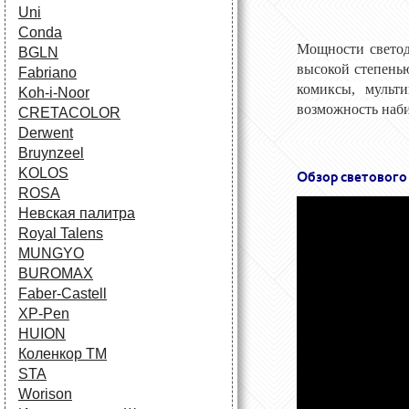
Uni
Conda
Мощности светод
BGLN
высокой степенью
Fabriano
комиксы, мульт
Koh-i-Noor
возможность наби
CRETACOLOR
Derwent
Bruynzeel
KOLOS
Обзор светового
ROSA
Невская палитра
Royal Talens
MUNGYO
BUROMAX
Faber-Castell
XP-Pen
HUION
Коленкор ТМ
STA
Worison