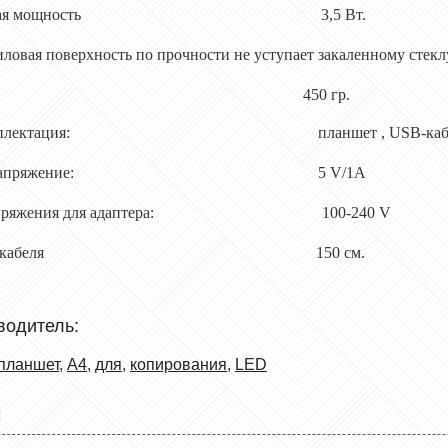
яемая мощность 3,5 Вт.
иловая поверхность по прочности не уступает закаленному стекл
с 450 гр.
я комплектация: планшет , USB-кабел
ное напряжение: 5 V/1А
 напряжения для адаптера: 100-240 V
а USB-кабеля 150 см.
на производитель
планшет
,
А4
,
для
,
копирования
,
LED
Ы