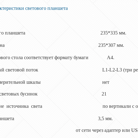
актеристики светового планшета
р самого планшета 235*335 мм.
вная зона 235*307 мм.
тового стола соответствует формату бумаги А4.
уемый световой поток L1-L2-L3 (три реж
е измерительной шкалы нет
ество световых бусинок 21
жение источника света по вертикали с одно
ина планшета 3,5 мм.
 от сети через адаптер или USB кабель 