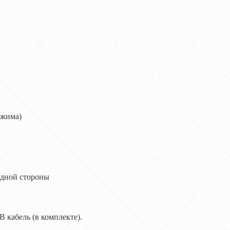
има)
й стороны
(в комплекте).