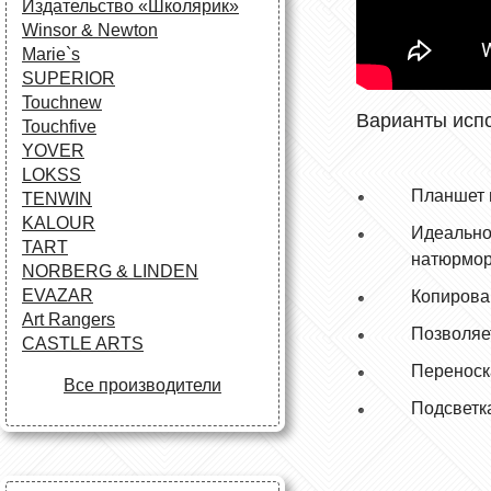
Издательство «Школярик»
Winsor & Newton
Marie`s
SUPERIOR
Touchnew
Варианты испо
Touchfive
YOVER
LOKSS
Планшет п
TENWIN
KALOUR
Идеально
TART
натюрмор
NORBERG & LINDEN
EVAZAR
Копирова
Art Rangers
Позволяе
CASTLE ARTS
Переноска
Все производители
Подсветк