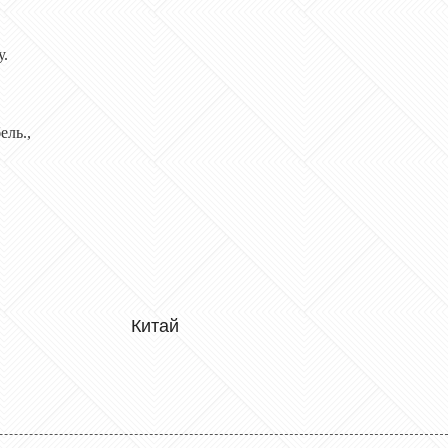
у.
ь.,
: Китай