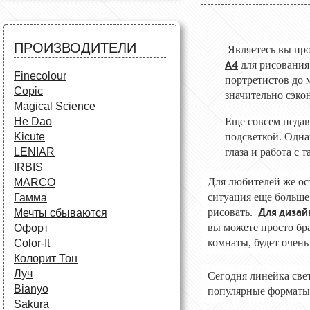
Все для черчения
Аксессуары для студентов
Маркеры и фломастеры
Аксессуары для художников
Все для творчества
Разное
Карандаши и фломастеры
ПРОИЗВОДИТЕЛИ
Являетесь вы пр
Аксессуары для
А4
для рисования
школьников
Finecolour
портретистов до 
Copic
значительно сэко
Magical Science
He Dao
Еще совсем недав
Kicute
подсветкой. Одна
LENIAR
глаза и работа с
IRBIS
Для любителей же ос
MARCO
ситуация еще больше
Гамма
Для дизай
рисовать.
Мечты сбываются
вы можете просто бр
Офорт
комнаты, будет очень
Сolor-It
Колорит Тон
Луч
Сегодня линейка све
Bianyo
популярные форматы А
Sakura