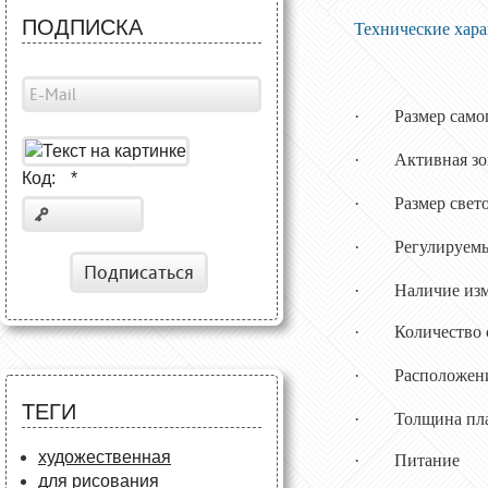
ПОДПИСКА
Технические хар
·
Разме
·
Акти
Код:
*
·
Размер све
·
Регулир
Подписаться
·
Наличи
·
Колич
·
Располо
ТЕГИ
·
Толщ
художественная
·
Питание
для рисования