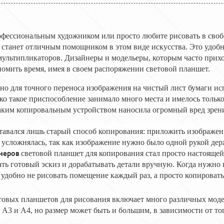
офессиональным художником или просто любите рисовать в своб
 станет отличным помощником в этом виде искусства. Это удоб
мультипликаторов. Дизайнеры и модельеры, которым часто прихо
номить время, имея в своем распоряжении световой планшет.
но для точного переноса изображения на чистый лист бумаги ис
ко такое приспособление занимало много места и имелось тольк
 таким копировальным устройством наносила огромный вред зрен
тавался лишь старый способ копирования: приложить изображение
 усложнялась, так как изображение нужно было одной рукой держ
неров
световой планшет для копирования стал просто настоящей 
ать готовый эскиз и дорабатывать детали вручную. Когда нужно
 удобно не рисовать помещение каждый раз, а просто копироват
товых планшетов для рисования включает много различных моде
3 и А4, но размер может быть и большим, в зависимости от того