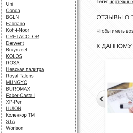
Теги:
чертёжных
Uni
Conda
ОТЗЫВЫ О 
BGLN
Fabriano
Koh-i-Noor
Чтобы иметь во
CRETACOLOR
Derwent
К ДАННОМУ
Bruynzeel
KOLOS
ROSA
Невская палитра
Royal Talens
MUNGYO
BUROMAX
Faber-Castell
XP-Pen
HUION
Коленкор ТМ
STA
Worison