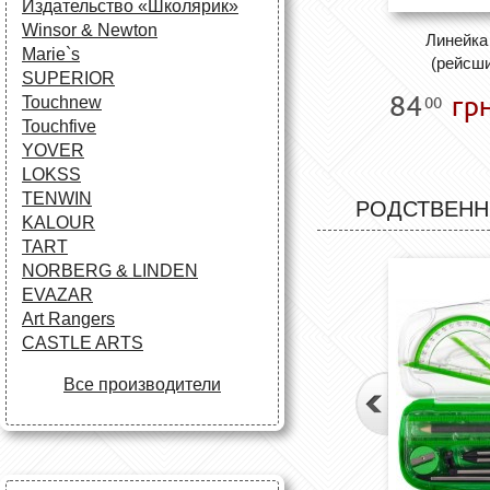
Издательство «Школярик»
Winsor & Newton
Линейка
Marie`s
(рейсши
SUPERIOR
84
грн
00
Touchnew
Touchfive
YOVER
LOKSS
TENWIN
РОДСТВЕНН
KALOUR
TART
NORBERG & LINDEN
EVAZAR
Art Rangers
CASTLE ARTS
Все производители