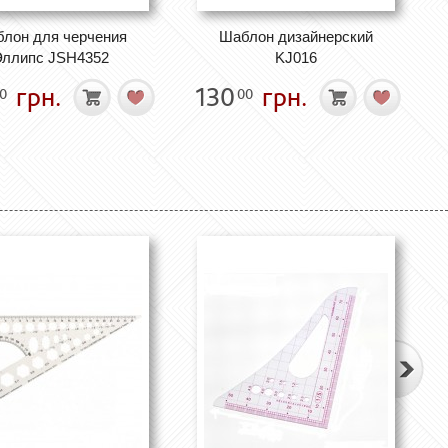
лон для черчения
Шаблон дизайнерский
ллипс JSH4352
KJ016
грн.
130
грн.
0
00