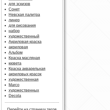
для эскизов
Сонет
Невская палитра
линер
для рисования
набор
художественный
Акриловая краска
акриловая
Альбом
Краска масляная
кювета
Краска акварельная
акриловых красок
художественная
Marco
художественных
Decola
Перейти на страницу тегов