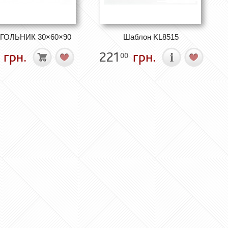
ГОЛЬНИК 30×60×90
Шаблон KL8515
грн.
221
грн.
00