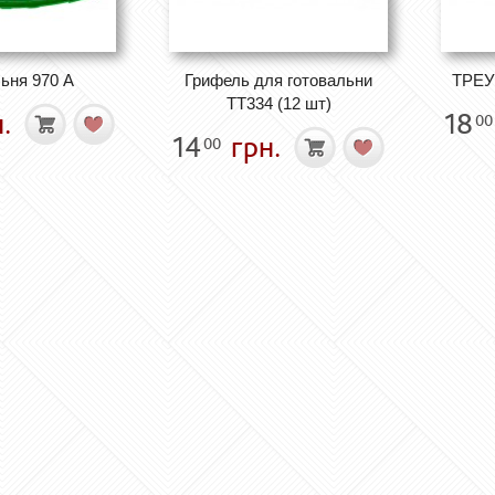
ьня 970 А
Грифель для готовальни
ТРЕУ
TT334 (12 шт)
.
18
00
14
грн.
00