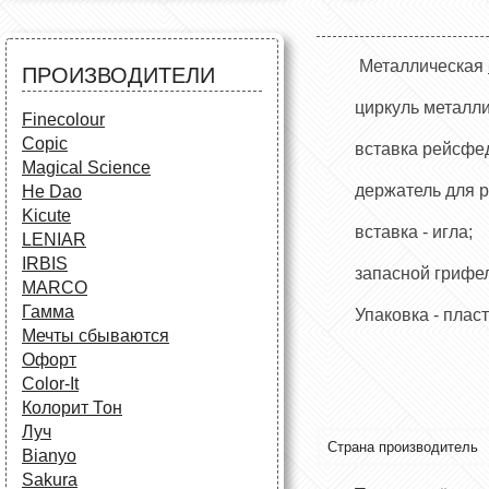
Все для черчения
Аксессуары для студентов
Маркеры и фломастеры
Аксессуары для художников
Все для творчества
Разное
Карандаши и фломастеры
Металлическая
ПРОИЗВОДИТЕЛИ
Аксессуары для
циркуль металли
школьников
Finecolour
Copic
вставка рейсфе
Magical Science
держатель для 
He Dao
Kicute
вставка - игла;
LENIAR
IRBIS
запасной грифел
MARCO
Гамма
Упаковка - плас
Мечты сбываются
Офорт
Сolor-It
Колорит Тон
Луч
Страна производитель
Bianyo
Sakura