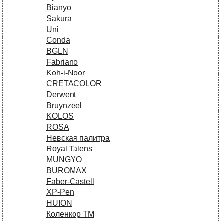
Bianyo
Sakura
Uni
Conda
BGLN
Fabriano
Koh-i-Noor
CRETACOLOR
Derwent
Bruynzeel
KOLOS
ROSA
Невская палитра
Royal Talens
MUNGYO
BUROMAX
Faber-Castell
XP-Pen
HUION
Коленкор ТМ