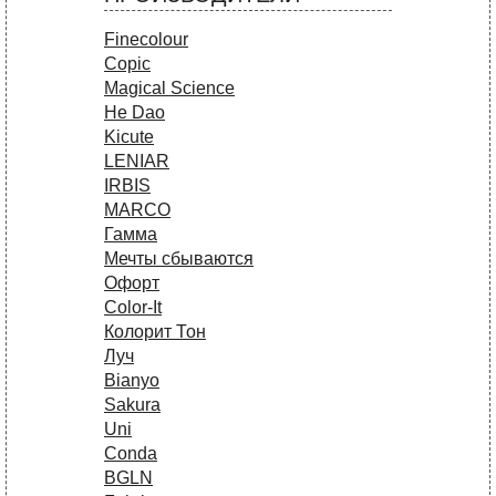
Finecolour
Copic
Magical Science
He Dao
Kicute
LENIAR
IRBIS
MARCO
Гамма
Мечты сбываются
Офорт
Сolor-It
Колорит Тон
Луч
Bianyo
Sakura
Uni
Conda
BGLN