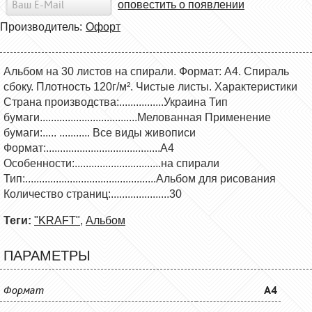
оповестить о появлении
Производитель:
Офорт
Альбом на 30 листов на спирали. Формат: А4. Спираль
сбоку. Плотность 120г/м². Чистые листы. Характеристики
Страна производства:................Украина Тип
бумаги...................................Мелованная Применение
бумаги:..... ........... Все виды живописи
Формат:.........................................А4
Особенности:...............................на спирали
Тип:...............................................Альбом для рисования
Количество страниц:.....................30
Теги:
"KRAFT"
,
Альбом
ПАРАМЕТРЫ
Формат
A4