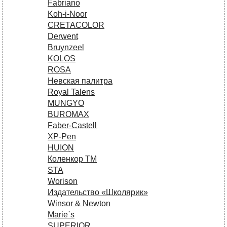
Fabriano
Koh-i-Noor
CRETACOLOR
Derwent
Bruynzeel
KOLOS
ROSA
Невская палитра
Royal Talens
MUNGYO
BUROMAX
Faber-Castell
XP-Pen
HUION
Коленкор ТМ
STA
Worison
Издательство «Школярик»
Winsor & Newton
Marie`s
SUPERIOR