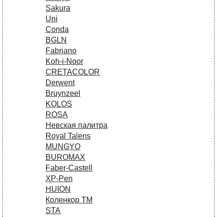
Sakura
Uni
Conda
BGLN
Fabriano
Koh-i-Noor
CRETACOLOR
Derwent
Bruynzeel
KOLOS
ROSA
Невская палитра
Royal Talens
MUNGYO
BUROMAX
Faber-Castell
XP-Pen
HUION
Коленкор ТМ
STA