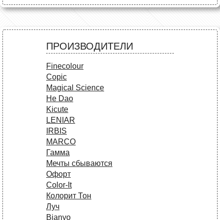
ПРОИЗВОДИТЕЛИ
Finecolour
Copic
Magical Science
He Dao
Kicute
LENIAR
IRBIS
MARCO
Гамма
Мечты сбываются
Офорт
Сolor-It
Колорит Тон
Луч
Bianyo