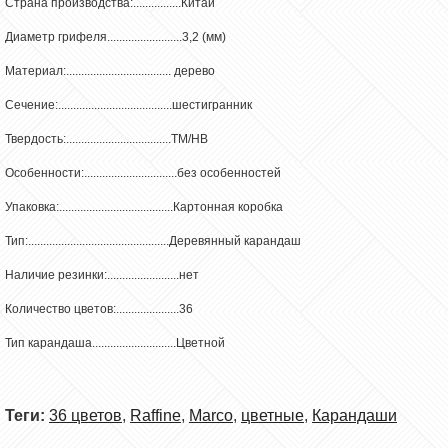
Страна производства:................Китай
Диаметр грифеля.........................3,2 (мм)
Материал:................................... дерево
Сечение:......................................шестигранник
Твердость:...................................ТМ/НВ
Особенности:...............................без особенностей
Упаковка:......................................Картонная коробка
Тип:...............................................Деревянный карандаш
Наличие резинки:........................нет
Количество цветов:.....................36
Тип карандаша............................Цветной
Теги:
36 цветов
,
Raffine
,
Marco
,
цветные
,
Карандаши