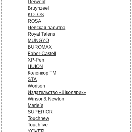
Derwent
Bruynzeel
KOLOS
ROSA
Невская палитра
Royal Talens
MUNGYO
BUROMAX
Faber-Castell
XP-Pen
HUION
Коленкор ТМ
STA
Worison
Издательство «Школярик»
Winsor & Newton
Marie`s
SUPERIOR
Touchnew
Touchfive
YOVER