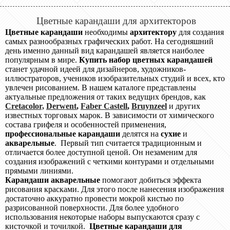
Цветные карандаши для архитекторов
Цветные карандаши
необходимы
архитектору
для создания
самых разнообразных графических работ. На сегодняшний
день именно данный вид карандашей является наиболее
популярным в мире.
Купить набор цветных карандашей
станет удачной идеей для дизайнеров, художников-
иллюстраторов, учеников изобразительных студий и всех, кто
увлечен рисованием. В нашем каталоге представлены
актуальные предложения от таких ведущих брендов, как
Cretacolor,
Derwent
,
Faber Castell
,
Bruynzeel
и других
известных торговых марок. В зависимости от химического
состава грифеля и особенностей применения,
профессиональные карандаши
делятся на
сухие
и
акварельные
. Первый тип считается традиционным и
отличается более доступной ценой. Он незаменим для
создания изображений с четкими контурами и отдельными
прямыми линиями.
Карандаши акварельные
помогают добиться эффекта
рисования красками. Для этого после нанесения изображения
достаточно аккуратно провести мокрой кистью по
разрисованной поверхности. Для более удобного
использования некоторые наборы выпускаются сразу с
кисточкой и точилкой.
Цветные карандаши для