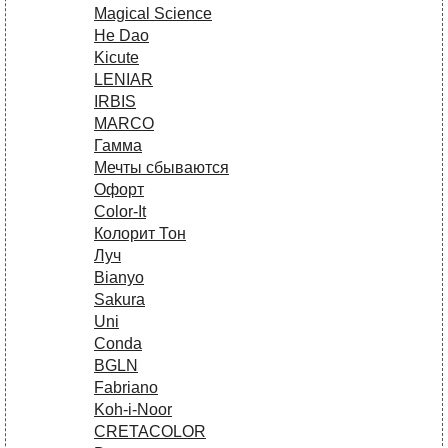
Magical Science
He Dao
Kicute
LENIAR
IRBIS
MARCO
Гамма
Мечты сбываются
Офорт
Сolor-It
Колорит Тон
Луч
Bianyo
Sakura
Uni
Conda
BGLN
Fabriano
Koh-i-Noor
CRETACOLOR