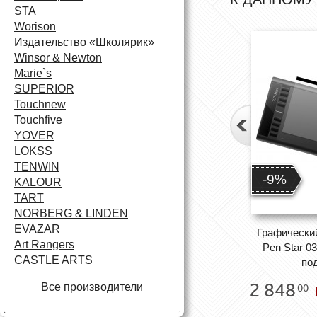
STA
Worison
Издательство «Школярик»
Winsor & Newton
Marie`s
SUPERIOR
Touchnew
Touchfive
YOVER
LOKSS
TENWIN
-9%
KALOUR
TART
NORBERG & LINDEN
EVAZAR
Графически
Art Rangers
Pen Star 0
CASTLE ARTS
по
2 848
Все производители
00