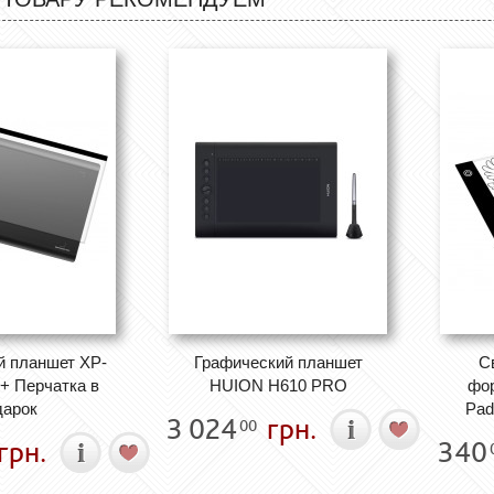
й планшет XP-
Графический планшет
С
3+ Перчатка в
HUION H610 PRO
фор
дарок
Pad
3 024
грн.
00
грн.
340