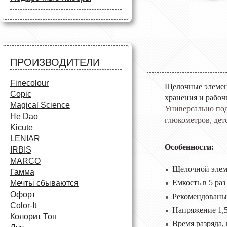
Маркеры
Карандаши
Карандаши
Краски и кисти
Все для черчения
Краски и кисти
Все для черчения
Аксессуары для студентов
Маркеры и фломастеры
Все для творчества
Разное
Карандаши и фломастеры
ПРОИЗВОДИТЕЛИ
Аксессуары для
школьников
Finecolour
Щелочные элемент
Copic
хранения и рабоч
Magical Science
Универсально под
He Dao
глюкометров, дет
Kicute
LENIAR
О
собенности:
IRBIS
MARCO
Щелочной элем
Гамма
Емкость в 5 ра
Мечты сбываются
Офорт
Рекомендованы 
Сolor-It
Напряжение 1,5
Колорит Тон
Время разряда, 