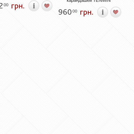
карандашей TENWIN
2
грн.
00
960
грн.
00