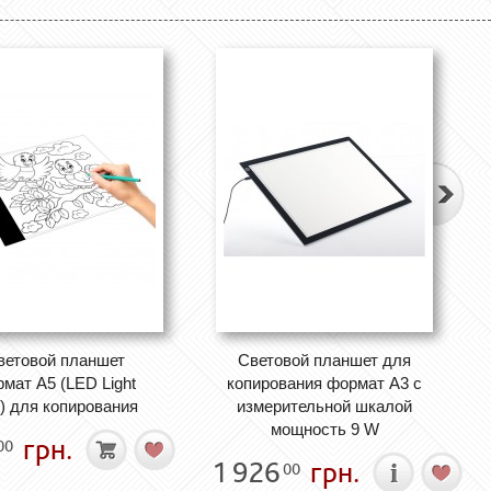
ветовой планшет
Световой планшет для
мат А5 (LED Light
копирования формат А3 с
) для копирования
измерительной шкалой
мощность 9 W
грн.
00
1 926
грн.
00