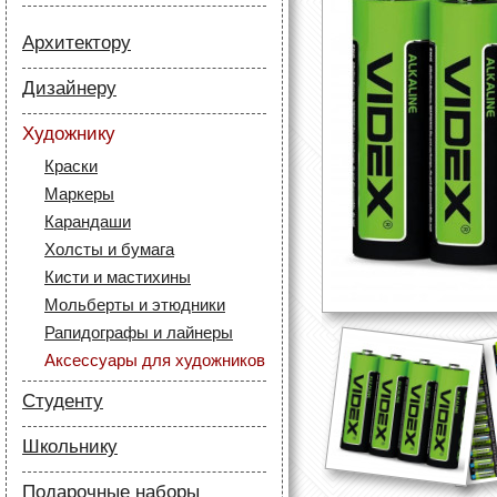
Архитектору
Бумага
Дизайнеру
Лайнеры
Бумага
Маркеры
Художнику
Карандаши
Карандаши
Краски
Скетч маркеры
Аксессуары для
Маркеры
Лайнеры (рапидографы)
архитекторов
Карандаши
Аксессуары для дизайнеров
Холсты и бумага
Кисти и мастихины
Мольберты и этюдники
Рапидографы и лайнеры
Аксессуары для художников
Студенту
Бумага
Школьнику
Лайнеры
Бумага
Маркеры
Подарочные наборы