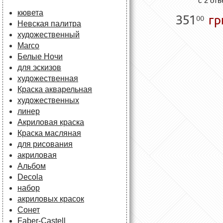
с 2 от
кювета
351
гр
00
Невская палитра
художественный
Marco
Белые Ночи
для эскизов
художественная
Краска акварельная
художественных
линер
Акриловая краска
Краска масляная
для рисования
акриловая
Альбом
Decola
набор
акриловых красок
Сонет
Faber-Castell