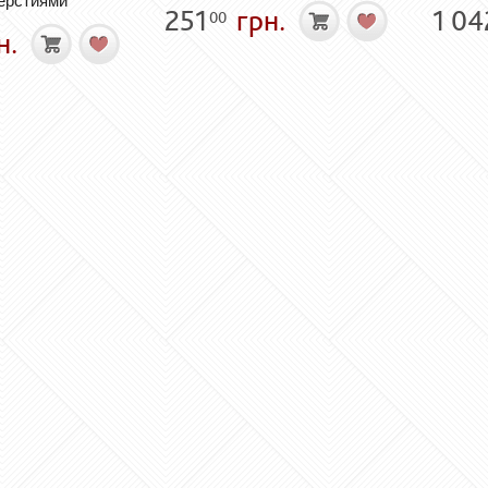
верстиями
251
грн.
1 04
00
н.