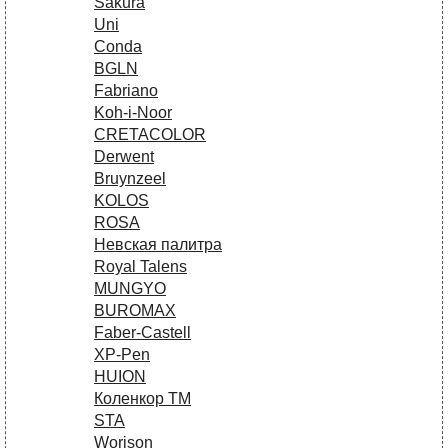
Sakura
Uni
Conda
BGLN
Fabriano
Koh-i-Noor
CRETACOLOR
Derwent
Bruynzeel
KOLOS
ROSA
Невская палитра
Royal Talens
MUNGYO
BUROMAX
Faber-Castell
XP-Pen
HUION
Коленкор ТМ
STA
Worison