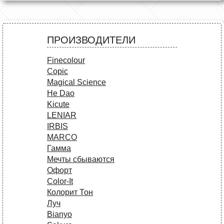
ПРОИЗВОДИТЕЛИ
Finecolour
Copic
Magical Science
He Dao
Kicute
LENIAR
IRBIS
MARCO
Гамма
Мечты сбываются
Офорт
Сolor-It
Колорит Тон
Луч
Bianyo