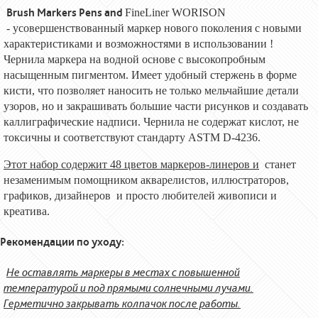
Brush Markers Pens and
FineLiner WORISON
- усовершенствованный маркер нового поколения с новыми
характеристиками и возможностями в использовании !
Чернила маркера на водной основе с высокопробным
насыщенным пигментом. Имеет удобный стержень в форме
кисти, что позволяет наносить не только мельчайшие детали
узоров, но и закрашивать большие части рисунков и создавать
каллиграфические надписи. Чернила не содержат кислот, не
токсичны и соответствуют стандарту ASTM D-4236.
Этот набор содержит
48
цветов маркеров-линеров и
станет
незаменимым помощником акварелистов, иллюстраторов,
графиков, дизайнеров и просто любителей живописи и
креатива.
Рекомендации по уходу:
Не оставлять маркеры в местах с повышенной
температурой и под прямыми солнечными лучами.
Герметично закрывать колпачок после работы.