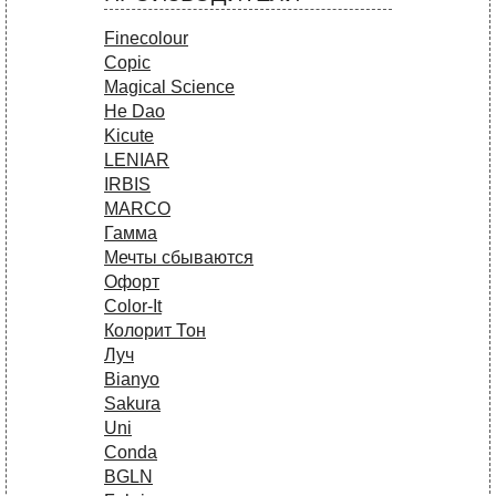
Finecolour
Copic
Magical Science
He Dao
Kicute
LENIAR
IRBIS
MARCO
Гамма
Мечты сбываются
Офорт
Сolor-It
Колорит Тон
Луч
Bianyo
Sakura
Uni
Conda
BGLN