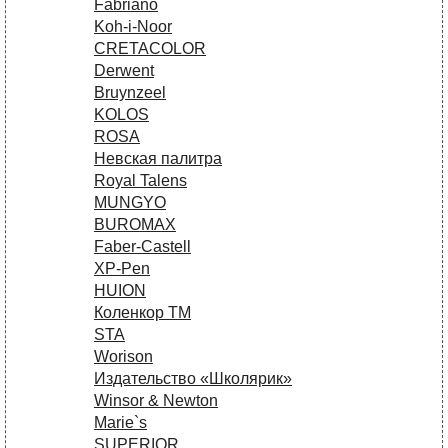
Fabriano
Koh-i-Noor
CRETACOLOR
Derwent
Bruynzeel
KOLOS
ROSA
Невская палитра
Royal Talens
MUNGYO
BUROMAX
Faber-Castell
XP-Pen
HUION
Коленкор ТМ
STA
Worison
Издательство «Школярик»
Winsor & Newton
Marie`s
SUPERIOR