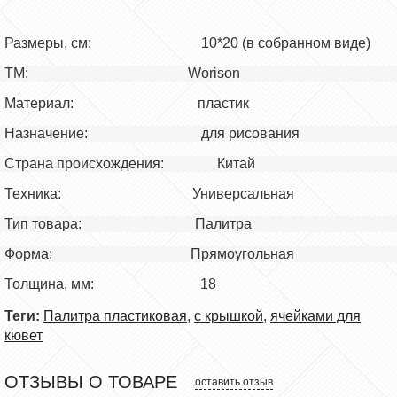
Размеры, см:
10*20 (в собранном виде)
ТМ:
Worison
Материал:
пластик
Назначение:
для рисования
Страна происхождения:
Китай
Техника:
Универсальная
Тип товара:
Палитра
Форма: Прямоугольная
Толщина, мм:
18
Теги:
Палитра пластиковая
,
с крышкой
,
ячейками для
кювет
ОТЗЫВЫ О ТОВАРЕ
оставить отзыв