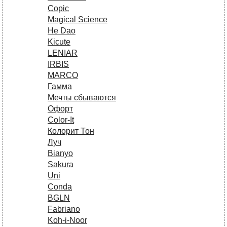
Copic
Magical Science
He Dao
Kicute
LENIAR
IRBIS
MARCO
Гамма
Мечты сбываются
Офорт
Сolor-It
Колорит Тон
Луч
Bianyo
Sakura
Uni
Conda
BGLN
Fabriano
Koh-i-Noor