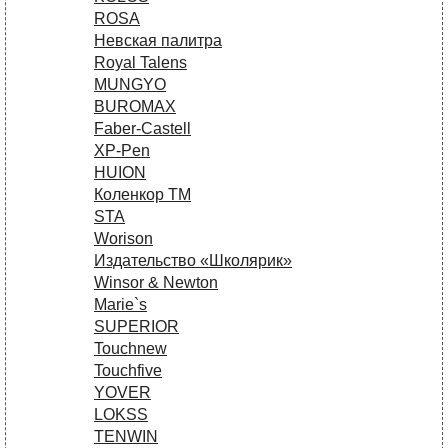
ROSA
Невская палитра
Royal Talens
MUNGYO
BUROMAX
Faber-Castell
XP-Pen
HUION
Коленкор ТМ
STA
Worison
Издательство «Школярик»
Winsor & Newton
Marie`s
SUPERIOR
Touchnew
Touchfive
YOVER
LOKSS
TENWIN