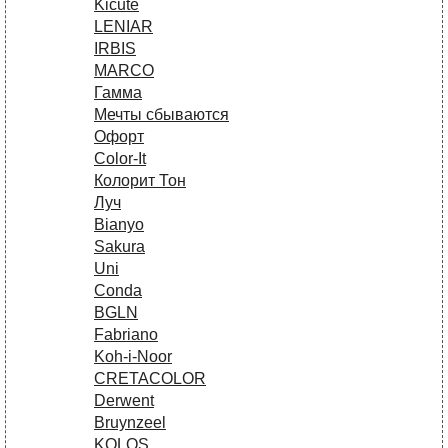
Kicute
LENIAR
IRBIS
MARCO
Гамма
Мечты сбываются
Офорт
Сolor-It
Колорит Тон
Луч
Bianyo
Sakura
Uni
Conda
BGLN
Fabriano
Koh-i-Noor
CRETACOLOR
Derwent
Bruynzeel
KOLOS