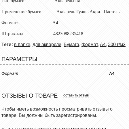
Тип бумаги: Акварельная
Применение бумаги: Акварель Гуашь Акрил Пастель
Формат: А4
Штрих-код 4823088235418
Теги:
в папке
,
для акварели
,
Бумага
,
формат
,
A4
,
300 г/м2
ПАРАМЕТРЫ
Формат
A4
ОТЗЫВЫ О ТОВАРЕ
оставить отзыв
Чтобы иметь возможность просматривать отзывы о
товаре, Вы должны быть зарегистрированы.