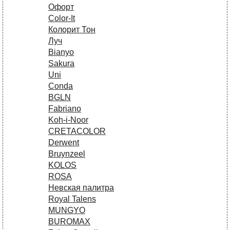
Офорт
Сolor-It
Колорит Тон
Луч
Bianyo
Sakura
Uni
Conda
BGLN
Fabriano
Koh-i-Noor
CRETACOLOR
Derwent
Bruynzeel
KOLOS
ROSA
Невская палитра
Royal Talens
MUNGYO
BUROMAX