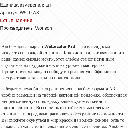
Единица измерения:
шт.
Артикул:
W510-А3
Есть в наличии
Производитель:
Worison
Watercolor Pad
Альбом для акварели
– это калейдоскоп
искусства на каждой странице. Как кисточка, готовая оживить
ваши самые смелые мечты, этот альбом станет истинным
спутником для художников всех уровней мастерства.
Приветствуя манящую свободу и креативную эйфорию, он
раскроет ваши таланты на полную мощь.
Забудьте о неудобных ограничениях – альбом формата А3
удобно размещен на твёрдой картонной подложке, обеспечивая
непревзойденную поддержку вашей художественной
вдохновенности. Всего лишь откройте его магические
страницы, и перед вами раскроются бескрайние возможности.
Вы сможете окунуться в мир красок на водной основе, будь то
акварель, гуашь, или сверкающие меловые переливы. Альбом с