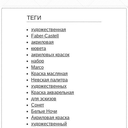
ТЕГИ
художественная
Faber-Castell
акриловая
кювета
акриловых красок
набор
Marco
Краска масляная
Невская палитра
художественных
Краска акварельная
для эскизов
Сонет
Белые Ночи
Акриловая краска
художественный