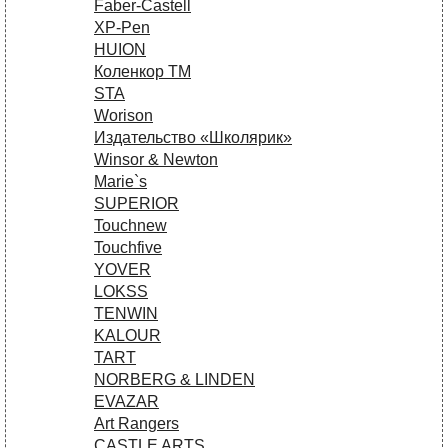
Faber-Castell
XP-Pen
HUION
Коленкор ТМ
STA
Worison
Издательство «Школярик»
Winsor & Newton
Marie`s
SUPERIOR
Touchnew
Touchfive
YOVER
LOKSS
TENWIN
KALOUR
TART
NORBERG & LINDEN
EVAZAR
Art Rangers
CASTLE ARTS