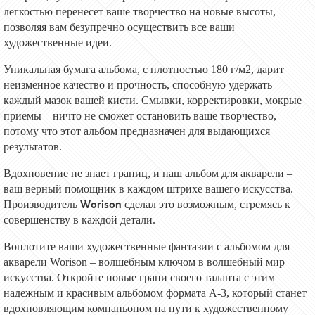
легкостью перенесет ваше творчество на новые высоты,
позволяя вам безупречно осуществить все ваши
художественные
идеи
.
Уникальная бумага альбома, с плотностью 180 г/м2, дарит
неизменное качество и прочность, способную удержать
каждый мазок вашей
кисти
. Смывки, корректировки, мокрые
приемы – ничто не сможет остановить ваше творчество,
потому что
этот
альбом предназначен для выдающихся
результатов.
Вдохновение не знает границ, и наш альбом для акварели –
ваш верный
помощник
в каждом штрихе вашего искусства.
Worison
Производитель
сделал это возможным, стремясь к
совершенству в каждой детали.
Воплотите ваши художественные
фантазии
с альбомом для
акварели Worison – волшебным ключом в волшебный мир
искусства
.
О
ткройте новые грани своего таланта с этим
надежным и красивым альбомом формата А-3, который станет
вдохновляющим компаньоном на пути к художественному