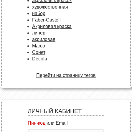
акриловых красок
художественная
набор
Faber-Castell
Акриловая краска
линер
акриловая
Marco
Сонет
Decola
Перейти на страницу тегов
ЛИЧНЫЙ КАБИНЕТ
Пин-код
или
Email