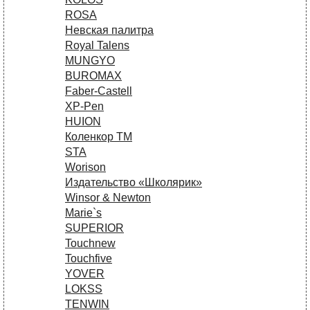
ROSA
Невская палитра
Royal Talens
MUNGYO
BUROMAX
Faber-Castell
XP-Pen
HUION
Коленкор ТМ
STA
Worison
Издательство «Школярик»
Winsor & Newton
Marie`s
SUPERIOR
Touchnew
Touchfive
YOVER
LOKSS
TENWIN