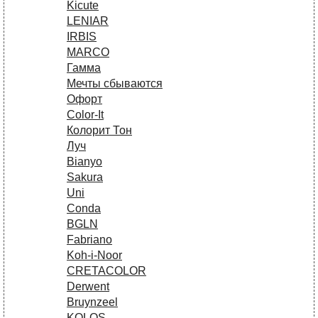
Kicute
LENIAR
IRBIS
MARCO
Гамма
Мечты сбываются
Офорт
Сolor-It
Колорит Тон
Луч
Bianyo
Sakura
Uni
Conda
BGLN
Fabriano
Koh-i-Noor
CRETACOLOR
Derwent
Bruynzeel
KOLOS