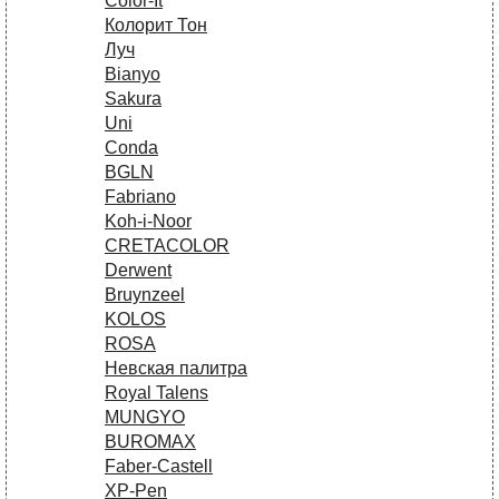
Сolor-It
Колорит Тон
Луч
Bianyo
Sakura
Uni
Conda
BGLN
Fabriano
Koh-i-Noor
CRETACOLOR
Derwent
Bruynzeel
KOLOS
ROSA
Невская палитра
Royal Talens
MUNGYO
BUROMAX
Faber-Castell
XP-Pen