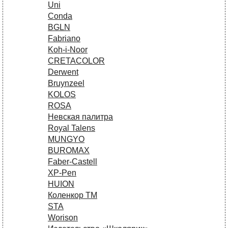
Uni
Conda
BGLN
Fabriano
Koh-i-Noor
CRETACOLOR
Derwent
Bruynzeel
KOLOS
ROSA
Невская палитра
Royal Talens
MUNGYO
BUROMAX
Faber-Castell
XP-Pen
HUION
Коленкор ТМ
STA
Worison