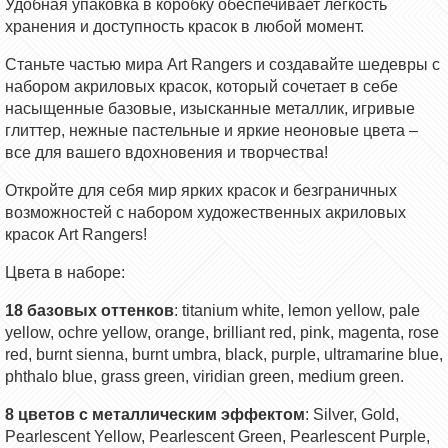
Удобная упаковка в коробку обеспечивает легкость
хранения и доступность красок в любой момент.
Станьте частью мира Art Rangers и создавайте шедевры с
набором акриловых красок, который сочетает в себе
насыщенные базовые, изысканные металлик, игривые
глиттер, нежные пастельные и яркие неоновые цвета –
все для вашего вдохновения и творчества!
Откройте для себя мир ярких красок и безграничных
возможностей с набором художественных акриловых
красок Art Rangers!
Цвета в наборе:
18
базовых оттенков
: titanium white, lemon yellow, pale
yellow, ochre yellow, orange, brilliant red, pink, magenta, rose
red, burnt sienna, burnt umbra, black, purple, ultramarine blue,
phthalo blue, grass green, viridian green, medium green.
8
цветов с металлическим эффектом
: Silver, Gold,
Pearlescent Yellow, Pearlescent Green, Pearlescent Purple,