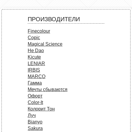
ПРОИЗВОДИТЕЛИ
Finecolour
Copic
Magical Science
He Dao
Kicute
LENIAR
IRBIS
MARCO
Гамма
Мечты сбываются
Офорт
Сolor-It
Колорит Тон
Луч
Bianyo
Sakura